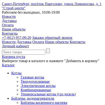
Санкт-Петербург, посёлок Парголово, улица Ломоносова, д. 1
"Строй центр"
Работаем без выходных, 10:00-19:00
Новости
Доставка
Оплата
Наши объекты
Контакты
+7 (812)
957-09-20
Закажи обратный звонок
Новости
Доставка
Оплата
Наши объекты
Контакты
Личный кабинет
Корзина пуста
Выберите товар в каталоге и нажмите "Добавить в корзину"
Каталог
Котлы
Газовые котлы
Твердотопливные
Электрические котлы
Комбинированные
Универсальные котлы (газ,дизель)
Бойлеры, водонагреватели
Бойлеры косвенного нагрева