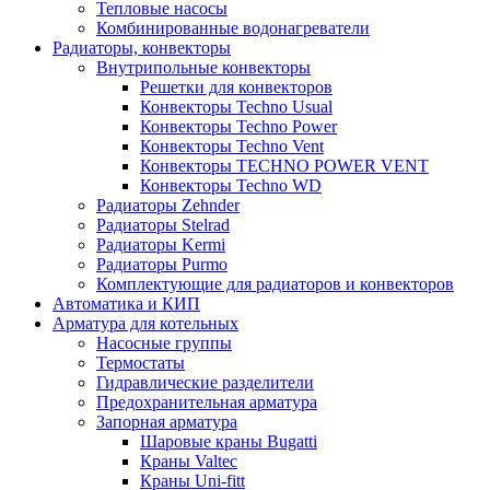
Тепловые насосы
Комбинированные водонагреватели
Радиаторы, конвекторы
Внутрипольные конвекторы
Решетки для конвекторов
Конвекторы Techno Usual
Конвекторы Techno Power
Конвекторы Techno Vent
Конвекторы TECHNO POWER VENT
Конвекторы Techno WD
Радиаторы Zehnder
Радиаторы Stelrad
Радиаторы Kermi
Радиаторы Purmo
Комплектующие для радиаторов и конвекторов
Автоматика и КИП
Арматура для котельных
Насосные группы
Термостаты
Гидравлические разделители
Предохранительная арматура
Запорная арматура
Шаровые краны Bugatti
Краны Valtec
Краны Uni-fitt