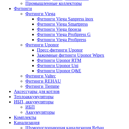
Промышленные коллекторы
Фитинги
Фитинги Viega
Фитинги Viega Sanpress inox
Фитинги Viega Smartpress
Фитинги Viega бронза
Фитинги Viega Profipress G
Фитинги Viega Profipress
Фитинги Uponor
Пресс-фитинги Uponor
Зажимные фитинги Uponor Wipex
Фитинги Uponor RTM
Фитинги Uponor Uni
Фитинги Uponor Q&E
Фитинги Valtec
Фитинги REHAU
Фитинги Tiemme
Аксессуары для котлов
Теплоаккумуляторы
ИБП, аккумуляторы
ИБП
Аккумуляторы
Комплекты
Канализация
Шумопоглощающая канализация Rehau