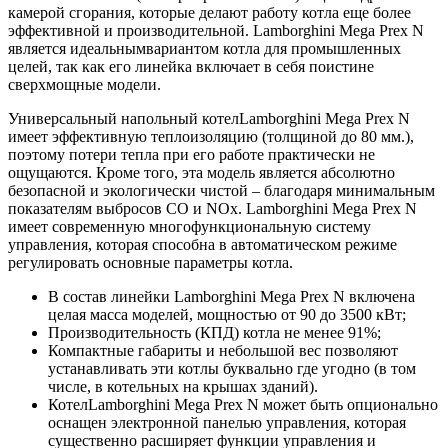
камерой сгорания, которые делают работу котла еще более
эффективной и производительной. Lamborghini Mega Prex N
является идеальнымвариантом котла для промышленных
целей, так как его линейка включает в себя поистине
сверхмощные модели.
Универсальный напольный котелLamborghini Mega Prex N
имеет эффективную теплоизоляцию (толщиной до 80 мм.),
поэтому потери тепла при его работе практически не
ощущаются. Кроме того, эта модель является абсолютно
безопасной и экологически чистой – благодаря минимальным
показателям выбросов CO и NOx. Lamborghini Mega Prex N
имеет современную многофункциональную систему
управления, которая способна в автоматическом режиме
регулировать основные параметры котла.
В состав линейки Lamborghini Mega Prex N включена
целая масса моделей, мощностью от 90 до 3500 кВт;
Производительность (КПД) котла не менее 91%;
Компактные габариты и небольшой вес позволяют
устанавливать эти котлы буквально где угодно (в том
числе, в котельных на крышах зданий).
КотелLamborghini Mega Prex N может быть опционально
оснащен электронной панелью управления, которая
существенно расширяет функции управления и