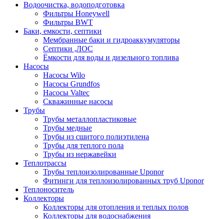
Водоочистка, водоподготовка
Фильтры Honeywell
Фильтры BWT
Баки, емкости, септики
Мембранные баки и гидроаккумуляторы
Септики ,ЛОС
Ёмкости для воды и дизельного топлива
Насосы
Насосы Wilo
Насосы Grundfos
Насосы Valtec
Скважинные насосы
Трубы
Трубы металлопластиковые
Трубы медные
Трубы из сшитого полиэтилена
Трубы для теплого пола
Трубы из нержавейки
Теплотрассы
Трубы теплоизолированные Uponor
Фитинги для теплоизолированных труб Uponor
Теплоноситель
Коллекторы
Коллекторы для отопления и теплых полов
Коллекторы для водоснабжения