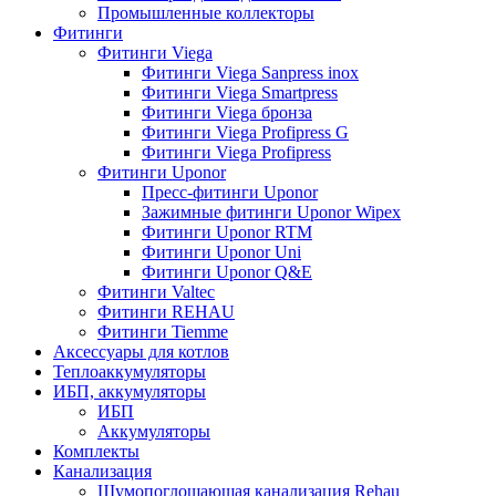
Промышленные коллекторы
Фитинги
Фитинги Viega
Фитинги Viega Sanpress inox
Фитинги Viega Smartpress
Фитинги Viega бронза
Фитинги Viega Profipress G
Фитинги Viega Profipress
Фитинги Uponor
Пресс-фитинги Uponor
Зажимные фитинги Uponor Wipex
Фитинги Uponor RTM
Фитинги Uponor Uni
Фитинги Uponor Q&E
Фитинги Valtec
Фитинги REHAU
Фитинги Tiemme
Аксессуары для котлов
Теплоаккумуляторы
ИБП, аккумуляторы
ИБП
Аккумуляторы
Комплекты
Канализация
Шумопоглощающая канализация Rehau