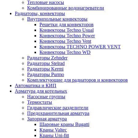
Тепловые насосы
Комбинированные водонагреватели
Радиаторы, конвекторы
Внутрипольные конвекторы
Решетки для конвекторов
Конвекторы Techno Usual
Конвекторы Techno Power
Конвекторы Techno Vent
Конвекторы TECHNO POWER VENT
Конвекторы Techno WD
Радиаторы Zehnder
Радиаторы Stelrad
Радиаторы Kermi
Радиаторы Purmo
Комплектующие для радиаторов и конвекторов
Автоматика и КИП
Арматура для котельных
Насосные группы
Термостаты
Гидравлические разделители
Предохранительная арматура
Запорная арматура
Шаровые краны Bugatti
Краны Valtec
Краны Uni-fitt