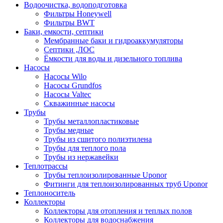
Водоочистка, водоподготовка
Фильтры Honeywell
Фильтры BWT
Баки, емкости, септики
Мембранные баки и гидроаккумуляторы
Септики ,ЛОС
Ёмкости для воды и дизельного топлива
Насосы
Насосы Wilo
Насосы Grundfos
Насосы Valtec
Скважинные насосы
Трубы
Трубы металлопластиковые
Трубы медные
Трубы из сшитого полиэтилена
Трубы для теплого пола
Трубы из нержавейки
Теплотрассы
Трубы теплоизолированные Uponor
Фитинги для теплоизолированных труб Uponor
Теплоноситель
Коллекторы
Коллекторы для отопления и теплых полов
Коллекторы для водоснабжения