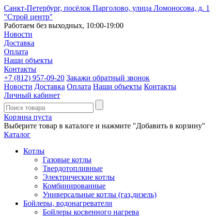
Санкт-Петербург, посёлок Парголово, улица Ломоносова, д. 1
"Строй центр"
Работаем без выходных, 10:00-19:00
Новости
Доставка
Оплата
Наши объекты
Контакты
+7 (812)
957-09-20
Закажи обратный звонок
Новости
Доставка
Оплата
Наши объекты
Контакты
Личный кабинет
Корзина пуста
Выберите товар в каталоге и нажмите "Добавить в корзину"
Каталог
Котлы
Газовые котлы
Твердотопливные
Электрические котлы
Комбинированные
Универсальные котлы (газ,дизель)
Бойлеры, водонагреватели
Бойлеры косвенного нагрева