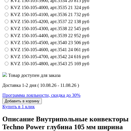
KVZ 150-105-3900,
арт.
3534
20 815
руб
KVZ 150-105-4000,
арт.
3535
21 324
руб
KVZ 150-105-4100,
арт.
3536
21 732
руб
KVZ 150-105-4200,
арт.
3537
22 138
руб
KVZ 150-105-4300,
арт.
3538
22 545
руб
KVZ 150-105-4400,
арт.
3539
22 952
руб
KVZ 150-105-4500,
арт.
3540
23 506
руб
KVZ 150-105-4600,
арт.
3541
24 061
руб
KVZ 150-105-4700,
арт.
3542
24 616
руб
KVZ 150-105-4800,
арт.
3543
25 169
руб
Товар доступен для заказа
Доставка 1-2 дня
( 10.08.26 - 11.08.26 )
Программа лояльности, скидка до 30%
Добавить в корзину
Купить в 1 клик
Описание Внутрипольные конвекторы
Techno Power глубина 105 мм ширина