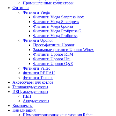
Промышленные коллекторы
Фитинги
Фитинги Viega
Фитинги Viega Sanpress inox
Фитинги Viega Smartpress
Фитинги Viega бронза
Фитинги Viega Profipress G
Фитинги Viega Profipress
Фитинги Uponor
Пресс-фитинги Uponor
Зажимные фитинги Uponor Wipex
Фитинги Uponor RTM
Фитинги Uponor Uni
Фитинги Uponor Q&E
Фитинги Valtec
Фитинги REHAU
Фитинги Tiemme
Аксессуары для котлов
Теплоаккумуляторы
ИБП, аккумуляторы
ИБП
Аккумуляторы
Комплекты
Канализация
Шумопоглощающая канализация Rehau