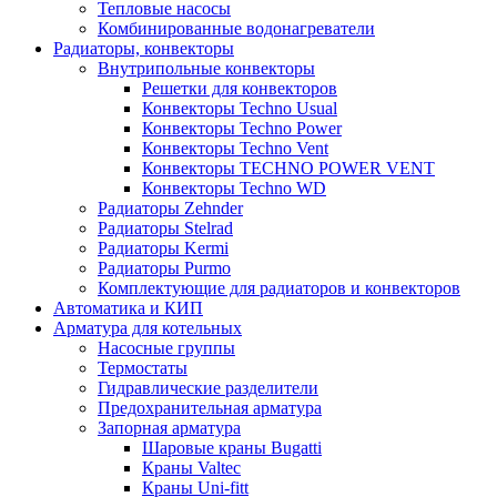
Тепловые насосы
Комбинированные водонагреватели
Радиаторы, конвекторы
Внутрипольные конвекторы
Решетки для конвекторов
Конвекторы Techno Usual
Конвекторы Techno Power
Конвекторы Techno Vent
Конвекторы TECHNO POWER VENT
Конвекторы Techno WD
Радиаторы Zehnder
Радиаторы Stelrad
Радиаторы Kermi
Радиаторы Purmo
Комплектующие для радиаторов и конвекторов
Автоматика и КИП
Арматура для котельных
Насосные группы
Термостаты
Гидравлические разделители
Предохранительная арматура
Запорная арматура
Шаровые краны Bugatti
Краны Valtec
Краны Uni-fitt