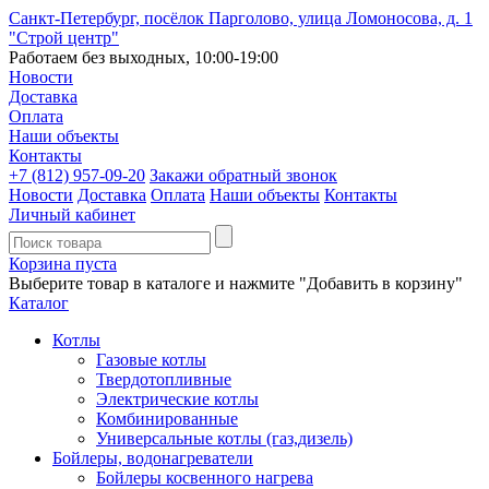
Санкт-Петербург, посёлок Парголово, улица Ломоносова, д. 1
"Строй центр"
Работаем без выходных, 10:00-19:00
Новости
Доставка
Оплата
Наши объекты
Контакты
+7 (812)
957-09-20
Закажи обратный звонок
Новости
Доставка
Оплата
Наши объекты
Контакты
Личный кабинет
Корзина пуста
Выберите товар в каталоге и нажмите "Добавить в корзину"
Каталог
Котлы
Газовые котлы
Твердотопливные
Электрические котлы
Комбинированные
Универсальные котлы (газ,дизель)
Бойлеры, водонагреватели
Бойлеры косвенного нагрева