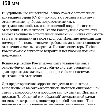
150 мм
Внутрипольные конвекторы Techno Power с естественной
конвекцией серии KVZ— полностью готовые к монтажу
отопительные приборы, подключаемые как к
централизованной, так и к автономной водяной системе
отопления. В конвекторах Techno Power удачно сочетаются
высокая мощность естественной конвекции, низкая стоимость
ватта и уменьшенная высота корпуса. Идеально подходят для
помещений с повышенными требованиями к интенсивности
отопления и малым габаритам. Низкие конвекторы Techno
Power можно с легкостью встроить в неглубокий пол или
подоконник.
Конвектор Techno Power может быть установлен как в
однотрубную, так и в двухтрубную систему отопления,
адаптирован для эксплуатации в российских системах
центрального отопления.
Для предотвращения коррозии все детали конвектора
выполнены из высококачественной листовой оцинкованной
стали с износостойким порошковым покрытием. Два типа
профиля (U-образный и F-образный) декоративной рамки
позволяют встраивать конвектор в любой тип пола. Тип
профиля рамки не влияет на стоимость конвектора. Труба