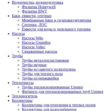
Водоочистка, водоподготовка
Фильтры Honeywell
Фильтры BWT
Баки, емкости, септики
Мембранные баки и гидроаккумуляторы
Септики ,ЛОС
Ёмкости для воды и дизельного топлива
Насосы
Насосы Wilo
Насосы Grundfos
Насосы Valtec
Скважинные насосы
Трубы
Трубы металлопластиковые
Трубы медные
Трубы из сшитого полиэтилена
Трубы для теплого пола
Трубы из нержавейки
Теплотрассы
Трубы теплоизолированные Uponor
Фитинги для теплоизолированных труб Uponor
Теплоноситель
Коллекторы
Коллекторы для отопления и теплых полов
Коллекторы для водоснабжения