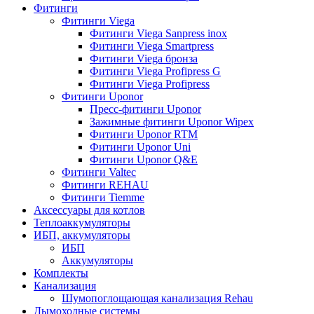
Фитинги
Фитинги Viega
Фитинги Viega Sanpress inox
Фитинги Viega Smartpress
Фитинги Viega бронза
Фитинги Viega Profipress G
Фитинги Viega Profipress
Фитинги Uponor
Пресс-фитинги Uponor
Зажимные фитинги Uponor Wipex
Фитинги Uponor RTM
Фитинги Uponor Uni
Фитинги Uponor Q&E
Фитинги Valtec
Фитинги REHAU
Фитинги Tiemme
Аксессуары для котлов
Теплоаккумуляторы
ИБП, аккумуляторы
ИБП
Аккумуляторы
Комплекты
Канализация
Шумопоглощающая канализация Rehau
Дымоходные системы