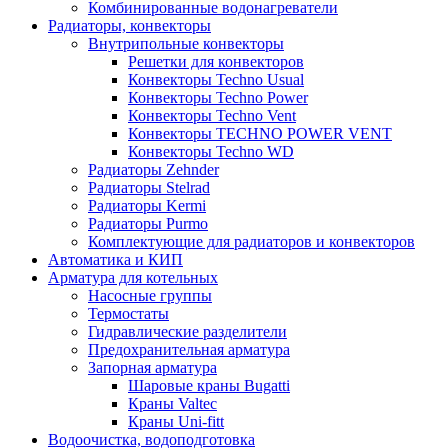
Комбинированные водонагреватели
Радиаторы, конвекторы
Внутрипольные конвекторы
Решетки для конвекторов
Конвекторы Techno Usual
Конвекторы Techno Power
Конвекторы Techno Vent
Конвекторы TECHNO POWER VENT
Конвекторы Techno WD
Радиаторы Zehnder
Радиаторы Stelrad
Радиаторы Kermi
Радиаторы Purmo
Комплектующие для радиаторов и конвекторов
Автоматика и КИП
Арматура для котельных
Насосные группы
Термостаты
Гидравлические разделители
Предохранительная арматура
Запорная арматура
Шаровые краны Bugatti
Краны Valtec
Краны Uni-fitt
Водоочистка, водоподготовка