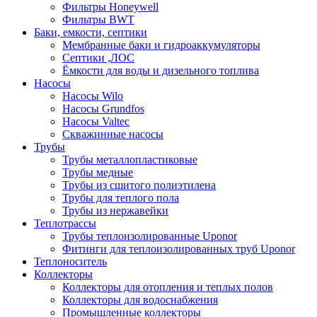
Фильтры Honeywell
Фильтры BWT
Баки, емкости, септики
Мембранные баки и гидроаккумуляторы
Септики ,ЛОС
Ёмкости для воды и дизельного топлива
Насосы
Насосы Wilo
Насосы Grundfos
Насосы Valtec
Скважинные насосы
Трубы
Трубы металлопластиковые
Трубы медные
Трубы из сшитого полиэтилена
Трубы для теплого пола
Трубы из нержавейки
Теплотрассы
Трубы теплоизолированные Uponor
Фитинги для теплоизолированных труб Uponor
Теплоноситель
Коллекторы
Коллекторы для отопления и теплых полов
Коллекторы для водоснабжения
Промышленные коллекторы