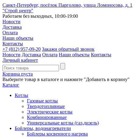
Санкт-Петербург, посёлок Парголово, улица Ломоносова, д. 1
"Строй центр"
Работаем без выходных, 10:00-19:00
Новости
Доставка
Оплата
Наши объекты
Контакты
+7 (812)
957-09-20
Закажи обратный звонок
Новости
Доставка
Оплата
Наши объекты
Контакты
Личный кабинет
Корзина пуста
Выберите товар в каталоге и нажмите "Добавить в корзину"
Каталог
Котлы
Газовые котлы
Твердотопливные
Электрические котлы
Комбинированные
Универсальные котлы (газ,дизель)
Бойлеры, водонагреватели
Бойлеры косвенного нагрева