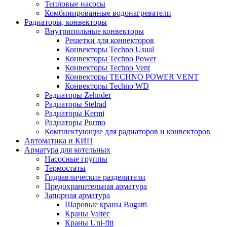
Тепловые насосы
Комбинированные водонагреватели
Радиаторы, конвекторы
Внутрипольные конвекторы
Решетки для конвекторов
Конвекторы Techno Usual
Конвекторы Techno Power
Конвекторы Techno Vent
Конвекторы TECHNO POWER VENT
Конвекторы Techno WD
Радиаторы Zehnder
Радиаторы Stelrad
Радиаторы Kermi
Радиаторы Purmo
Комплектующие для радиаторов и конвекторов
Автоматика и КИП
Арматура для котельных
Насосные группы
Термостаты
Гидравлические разделители
Предохранительная арматура
Запорная арматура
Шаровые краны Bugatti
Краны Valtec
Краны Uni-fitt