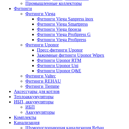
Промышленные коллекторы
Фитинги
Фитинги Viega
Фитинги Viega Sanpress inox
Фитинги Viega Smartpress
Фитинги Viega бронза
Фитинги Viega Profipress G
Фитинги Viega Profipress
Фитинги Uponor
Пресс-фитинги Uponor
Зажимные фитинги Uponor Wipex
Фитинги Uponor RTM
Фитинги Uponor Uni
Фитинги Uponor Q&E
Фитинги Valtec
Фитинги REHAU
Фитинги Tiemme
Аксессуары для котлов
Теплоаккумуляторы
ИБП, аккумуляторы
ИБП
Аккумуляторы
Комплекты
Канализация
Шумопоглощающая канализация Rehau