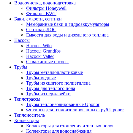
Водоочистка, водоподготовка
Фильтры Honeywell
Фильтры BWT
Баки, емкости, септики
Мембранные баки и гидроаккумуляторы
Септики ,ЛОС
Ёмкости для воды и дизельного топлива
Насосы
Насосы Wilo
Насосы Grundfos
Насосы Valtec
Скважинные насосы
Трубы
Трубы металлопластиковые
Трубы медные
Трубы из сшитого полиэтилена
Трубы для теплого пола
Трубы из нержавейки
Теплотрассы
Трубы теплоизолированные Uponor
Фитинги для теплоизолированных труб Uponor
Теплоноситель
Коллекторы
Коллекторы для отопления и теплых полов
Коллекторы для водоснабжения