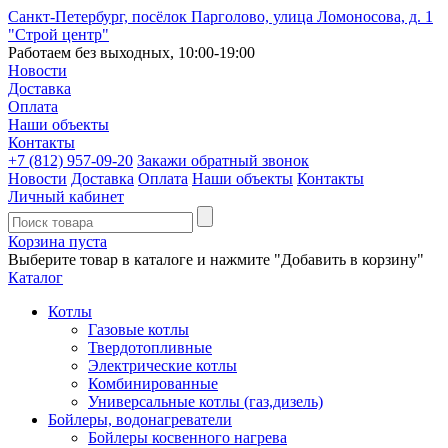
Санкт-Петербург, посёлок Парголово, улица Ломоносова, д. 1
"Строй центр"
Работаем без выходных, 10:00-19:00
Новости
Доставка
Оплата
Наши объекты
Контакты
+7 (812)
957-09-20
Закажи обратный звонок
Новости
Доставка
Оплата
Наши объекты
Контакты
Личный кабинет
Корзина пуста
Выберите товар в каталоге и нажмите "Добавить в корзину"
Каталог
Котлы
Газовые котлы
Твердотопливные
Электрические котлы
Комбинированные
Универсальные котлы (газ,дизель)
Бойлеры, водонагреватели
Бойлеры косвенного нагрева