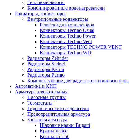
Тепловые насосы
Комбинированные водонагреватели
Радиаторы, конвекторы
Внутрипольные конвекторы
Решетки для конвекторов
Конвекторы Techno Usual
Конвекторы Techno Power
Конвекторы Techno Vent
Конвекторы TECHNO POWER VENT
Конвекторы Techno WD
Радиаторы Zehnder
Радиаторы Stelrad
Радиаторы Kermi
Радиаторы Purmo
Комплектующие для радиаторов и конвекторов
Автоматика и КИП
Арматура для котельных
Насосные группы
Термостаты
Гидравлические разделители
Предохранительная арматура
Запорная арматура
Шаровые краны Bugatti
Краны Valtec
Краны Uni-fitt