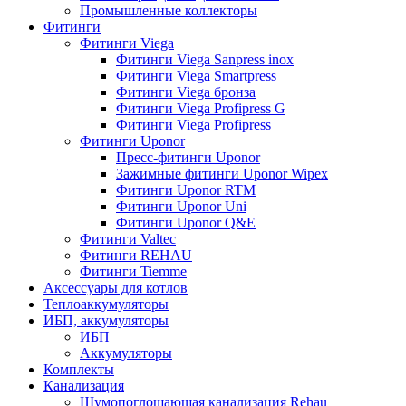
Промышленные коллекторы
Фитинги
Фитинги Viega
Фитинги Viega Sanpress inox
Фитинги Viega Smartpress
Фитинги Viega бронза
Фитинги Viega Profipress G
Фитинги Viega Profipress
Фитинги Uponor
Пресс-фитинги Uponor
Зажимные фитинги Uponor Wipex
Фитинги Uponor RTM
Фитинги Uponor Uni
Фитинги Uponor Q&E
Фитинги Valtec
Фитинги REHAU
Фитинги Tiemme
Аксессуары для котлов
Теплоаккумуляторы
ИБП, аккумуляторы
ИБП
Аккумуляторы
Комплекты
Канализация
Шумопоглощающая канализация Rehau