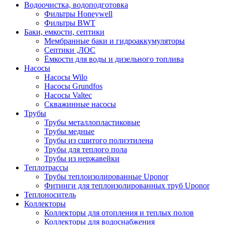
Водоочистка, водоподготовка
Фильтры Honeywell
Фильтры BWT
Баки, емкости, септики
Мембранные баки и гидроаккумуляторы
Септики ,ЛОС
Ёмкости для воды и дизельного топлива
Насосы
Насосы Wilo
Насосы Grundfos
Насосы Valtec
Скважинные насосы
Трубы
Трубы металлопластиковые
Трубы медные
Трубы из сшитого полиэтилена
Трубы для теплого пола
Трубы из нержавейки
Теплотрассы
Трубы теплоизолированные Uponor
Фитинги для теплоизолированных труб Uponor
Теплоноситель
Коллекторы
Коллекторы для отопления и теплых полов
Коллекторы для водоснабжения