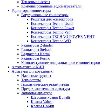
Тепловые насосы
Комбинированные водонагреватели
Радиаторы, конвекторы
Внутрипольные конвекторы
Решетки для конвекторов
Конвекторы Techno Usual
Конвекторы Techno Power
Конвекторы Techno Vent
Конвекторы TECHNO POWER VENT
Конвекторы Techno WD
Радиаторы Zehnder
Радиаторы Stelrad
Радиаторы Kermi
Радиаторы Purmo
Комплектующие для радиаторов и конвекторов
Автоматика и КИП
Арматура для котельных
Насосные группы
Термостаты
Гидравлические разделители
Предохранительная арматура
Запорная арматура
Шаровые краны Bugatti
Краны Valtec
Краны Uni-fitt