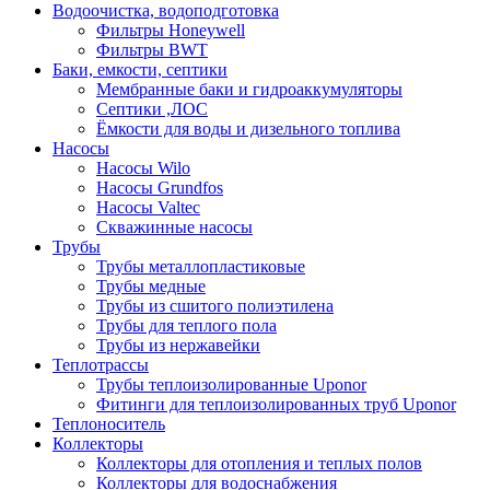
Водоочистка, водоподготовка
Фильтры Honeywell
Фильтры BWT
Баки, емкости, септики
Мембранные баки и гидроаккумуляторы
Септики ,ЛОС
Ёмкости для воды и дизельного топлива
Насосы
Насосы Wilo
Насосы Grundfos
Насосы Valtec
Скважинные насосы
Трубы
Трубы металлопластиковые
Трубы медные
Трубы из сшитого полиэтилена
Трубы для теплого пола
Трубы из нержавейки
Теплотрассы
Трубы теплоизолированные Uponor
Фитинги для теплоизолированных труб Uponor
Теплоноситель
Коллекторы
Коллекторы для отопления и теплых полов
Коллекторы для водоснабжения