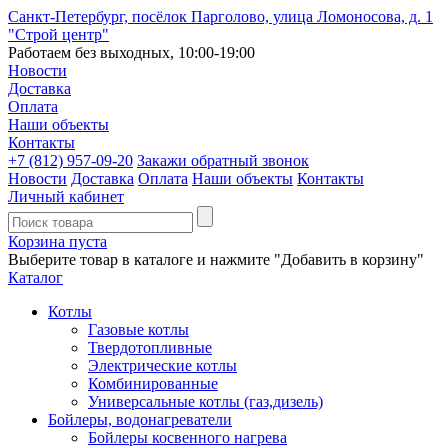
Санкт-Петербург, посёлок Парголово, улица Ломоносова, д. 1
"Строй центр"
Работаем без выходных, 10:00-19:00
Новости
Доставка
Оплата
Наши объекты
Контакты
+7 (812)
957-09-20
Закажи обратный звонок
Новости
Доставка
Оплата
Наши объекты
Контакты
Личный кабинет
Корзина пуста
Выберите товар в каталоге и нажмите "Добавить в корзину"
Каталог
Котлы
Газовые котлы
Твердотопливные
Электрические котлы
Комбинированные
Универсальные котлы (газ,дизель)
Бойлеры, водонагреватели
Бойлеры косвенного нагрева