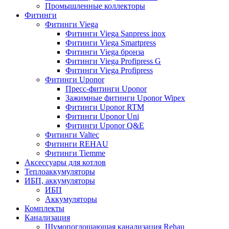
Промышленные коллекторы
Фитинги
Фитинги Viega
Фитинги Viega Sanpress inox
Фитинги Viega Smartpress
Фитинги Viega бронза
Фитинги Viega Profipress G
Фитинги Viega Profipress
Фитинги Uponor
Пресс-фитинги Uponor
Зажимные фитинги Uponor Wipex
Фитинги Uponor RTM
Фитинги Uponor Uni
Фитинги Uponor Q&E
Фитинги Valtec
Фитинги REHAU
Фитинги Tiemme
Аксессуары для котлов
Теплоаккумуляторы
ИБП, аккумуляторы
ИБП
Аккумуляторы
Комплекты
Канализация
Шумопоглощающая канализация Rehau