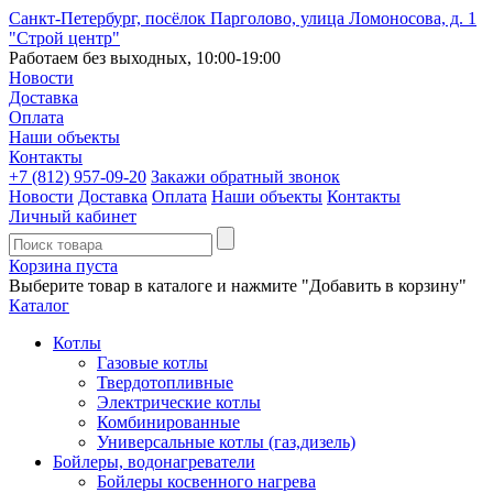
Санкт-Петербург, посёлок Парголово, улица Ломоносова, д. 1
"Строй центр"
Работаем без выходных, 10:00-19:00
Новости
Доставка
Оплата
Наши объекты
Контакты
+7 (812)
957-09-20
Закажи обратный звонок
Новости
Доставка
Оплата
Наши объекты
Контакты
Личный кабинет
Корзина пуста
Выберите товар в каталоге и нажмите "Добавить в корзину"
Каталог
Котлы
Газовые котлы
Твердотопливные
Электрические котлы
Комбинированные
Универсальные котлы (газ,дизель)
Бойлеры, водонагреватели
Бойлеры косвенного нагрева