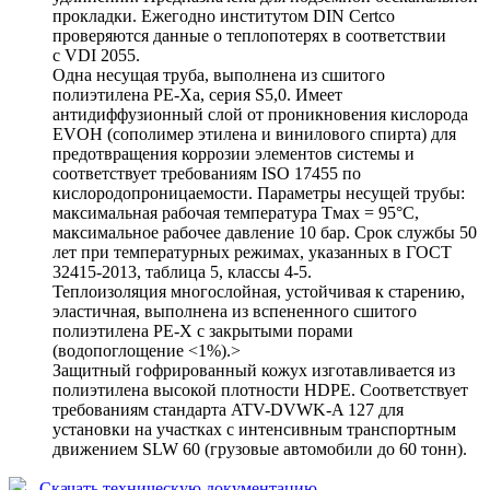
прокладки. Ежегодно институтом DIN Certco
проверяются данные о теплопотерях в соответствии
с VDI 2055.
Одна несущая труба, выполнена из сшитого
полиэтилена РЕ-Ха, серия S5,0. Имеет
антидиффузионный слой от проникновения кислорода
EVOH (сополимер этилена и винилового спирта) для
предотвращения коррозии элементов системы и
соответствует требованиям ISO 17455 по
кислородопроницаемости. Параметры несущей трубы:
максимальная рабочая температура Тмах = 95°С,
максимальное рабочее давление 10 бар. Срок службы 50
лет при температурных режимах, указанных в ГОСТ
32415-2013, таблица 5, классы 4-5.
Теплоизоляция многослойная, устойчивая к старению,
эластичная, выполнена из вспененного сшитого
полиэтилена PE-X с закрытыми порами
(водопоглощение <1%).>
Защитный гофрированный кожух изготавливается из
полиэтилена высокой плотности HDPE. Соответствует
требованиям стандарта ATV-DVWK-A 127 для
установки на участках с интенсивным транспортным
движением SLW 60 (грузовые автомобили до 60 тонн).
Скачать техническую документацию