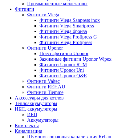
Промышленные коллекторы
Фитинги
Фитинги Viega
Фитинги Viega Sanpress inox
Фитинги Viega Smartpress
Фитинги Viega бронза
Фитинги Viega Profipress G
Фитинги Viega Profipress
Фитинги Uponor
Пресс-фитинги Uponor
Зажимные фитинги Uponor Wipex
Фитинги Uponor RTM
Фитинги Uponor Uni
Фитинги Uponor Q&E
Фитинги Valtec
Фитинги REHAU
Фитинги Tiemme
Аксессуары для котлов
Теплоаккумуляторы
ИБП, аккумуляторы
ИБП
Аккумуляторы
Комплекты
Канализация
Шумопоглощающая канализация Rehau