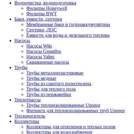
Водоочистка, водоподготовка
Фильтры Honeywell
Фильтры BWT
Баки, емкости, септики
Мембранные баки и гидроаккумуляторы
Септики ,ЛОС
Ёмкости для воды и дизельного топлива
Насосы
Насосы Wilo
Насосы Grundfos
Насосы Valtec
Скважинные насосы
Трубы
Трубы металлопластиковые
Трубы медные
Трубы из сшитого полиэтилена
Трубы для теплого пола
Трубы из нержавейки
Теплотрассы
Трубы теплоизолированные Uponor
Фитинги для теплоизолированных труб Uponor
Теплоноситель
Коллекторы
Коллекторы для отопления и теплых полов
Коллекторы для водоснабжения