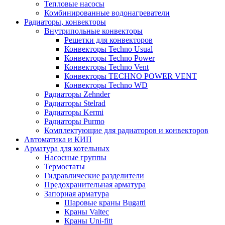
Тепловые насосы
Комбинированные водонагреватели
Радиаторы, конвекторы
Внутрипольные конвекторы
Решетки для конвекторов
Конвекторы Techno Usual
Конвекторы Techno Power
Конвекторы Techno Vent
Конвекторы TECHNO POWER VENT
Конвекторы Techno WD
Радиаторы Zehnder
Радиаторы Stelrad
Радиаторы Kermi
Радиаторы Purmo
Комплектующие для радиаторов и конвекторов
Автоматика и КИП
Арматура для котельных
Насосные группы
Термостаты
Гидравлические разделители
Предохранительная арматура
Запорная арматура
Шаровые краны Bugatti
Краны Valtec
Краны Uni-fitt