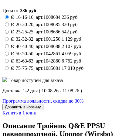
Цена от
236
руб
Ø 16-16-16,
арт.
1008684
236
руб
Ø 20-20-20,
арт.
1008685
320
руб
Ø 25-25-25,
арт.
1008686
542
руб
Ø 32-32-32,
арт.
1001250
1 129
руб
Ø 40-40-40,
арт.
1008688
2 107
руб
Ø 50-50-50,
арт.
1042861
4 059
руб
Ø 63-63-63,
арт.
1042860
6 752
руб
Ø 75-75-75,
арт.
1085081
17 010
руб
Товар доступен для заказа
Доставка 1-2 дня
( 10.08.26 - 11.08.26 )
Программа лояльности, скидка до 30%
Добавить в корзину
Купить в 1 клик
Описание Тройник Q&E PPSU
равнопроходной, Uponor (Wirsbo)