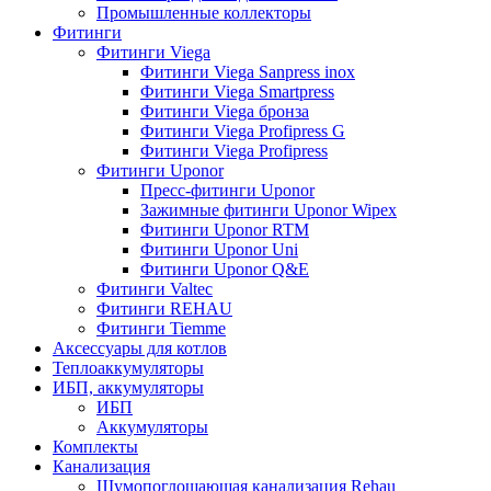
Промышленные коллекторы
Фитинги
Фитинги Viega
Фитинги Viega Sanpress inox
Фитинги Viega Smartpress
Фитинги Viega бронза
Фитинги Viega Profipress G
Фитинги Viega Profipress
Фитинги Uponor
Пресс-фитинги Uponor
Зажимные фитинги Uponor Wipex
Фитинги Uponor RTM
Фитинги Uponor Uni
Фитинги Uponor Q&E
Фитинги Valtec
Фитинги REHAU
Фитинги Tiemme
Аксессуары для котлов
Теплоаккумуляторы
ИБП, аккумуляторы
ИБП
Аккумуляторы
Комплекты
Канализация
Шумопоглощающая канализация Rehau