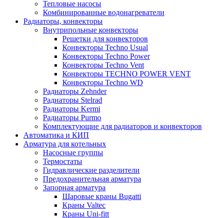
Тепловые насосы
Комбинированные водонагреватели
Радиаторы, конвекторы
Внутрипольные конвекторы
Решетки для конвекторов
Конвекторы Techno Usual
Конвекторы Techno Power
Конвекторы Techno Vent
Конвекторы TECHNO POWER VENT
Конвекторы Techno WD
Радиаторы Zehnder
Радиаторы Stelrad
Радиаторы Kermi
Радиаторы Purmo
Комплектующие для радиаторов и конвекторов
Автоматика и КИП
Арматура для котельных
Насосные группы
Термостаты
Гидравлические разделители
Предохранительная арматура
Запорная арматура
Шаровые краны Bugatti
Краны Valtec
Краны Uni-fitt