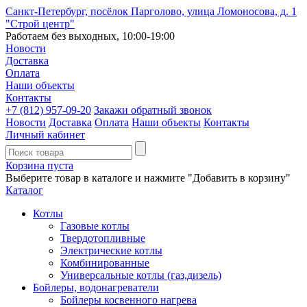
Санкт-Петербург, посёлок Парголово, улица Ломоносова, д. 1
"Строй центр"
Работаем без выходных, 10:00-19:00
Новости
Доставка
Оплата
Наши объекты
Контакты
+7 (812)
957-09-20
Закажи обратный звонок
Новости
Доставка
Оплата
Наши объекты
Контакты
Личный кабинет
Корзина пуста
Выберите товар в каталоге и нажмите "Добавить в корзину"
Каталог
Котлы
Газовые котлы
Твердотопливные
Электрические котлы
Комбинированные
Универсальные котлы (газ,дизель)
Бойлеры, водонагреватели
Бойлеры косвенного нагрева