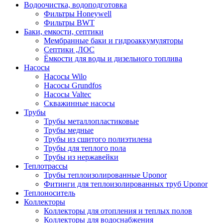
Водоочистка, водоподготовка
Фильтры Honeywell
Фильтры BWT
Баки, емкости, септики
Мембранные баки и гидроаккумуляторы
Септики ,ЛОС
Ёмкости для воды и дизельного топлива
Насосы
Насосы Wilo
Насосы Grundfos
Насосы Valtec
Скважинные насосы
Трубы
Трубы металлопластиковые
Трубы медные
Трубы из сшитого полиэтилена
Трубы для теплого пола
Трубы из нержавейки
Теплотрассы
Трубы теплоизолированные Uponor
Фитинги для теплоизолированных труб Uponor
Теплоноситель
Коллекторы
Коллекторы для отопления и теплых полов
Коллекторы для водоснабжения