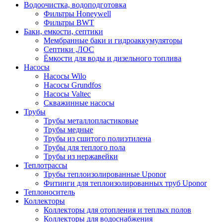
Водоочистка, водоподготовка
Фильтры Honeywell
Фильтры BWT
Баки, емкости, септики
Мембранные баки и гидроаккумуляторы
Септики ,ЛОС
Ёмкости для воды и дизельного топлива
Насосы
Насосы Wilo
Насосы Grundfos
Насосы Valtec
Скважинные насосы
Трубы
Трубы металлопластиковые
Трубы медные
Трубы из сшитого полиэтилена
Трубы для теплого пола
Трубы из нержавейки
Теплотрассы
Трубы теплоизолированные Uponor
Фитинги для теплоизолированных труб Uponor
Теплоноситель
Коллекторы
Коллекторы для отопления и теплых полов
Коллекторы для водоснабжения