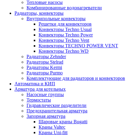
Тепловые насосы
Комбинированные водонагреватели
Радиаторы, конвекторы
Внутрипольные конвекторы
Решетки для конвекторов
Конвекторы Techno Usual
Конвекторы Techno Power
Конвекторы Techno Vent
Конвекторы TECHNO POWER VENT
Конвекторы Techno WD
Радиаторы Zehnder
Радиаторы Stelrad
Радиаторы Kermi
Радиаторы Purmo
Комплектующие для радиаторов и конвекторов
Автоматика и КИП
Арматура для котельных
Насосные группы
Термостаты
Гидравлические разделители
Предохранительная арматура
Запорная арматура
Шаровые краны Bugatti
Краны Valtec
Краны Uni-fitt