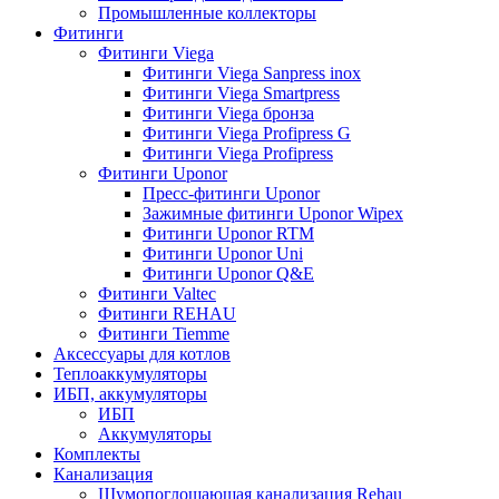
Промышленные коллекторы
Фитинги
Фитинги Viega
Фитинги Viega Sanpress inox
Фитинги Viega Smartpress
Фитинги Viega бронза
Фитинги Viega Profipress G
Фитинги Viega Profipress
Фитинги Uponor
Пресс-фитинги Uponor
Зажимные фитинги Uponor Wipex
Фитинги Uponor RTM
Фитинги Uponor Uni
Фитинги Uponor Q&E
Фитинги Valtec
Фитинги REHAU
Фитинги Tiemme
Аксессуары для котлов
Теплоаккумуляторы
ИБП, аккумуляторы
ИБП
Аккумуляторы
Комплекты
Канализация
Шумопоглощающая канализация Rehau