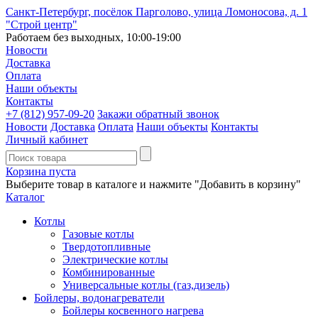
Санкт-Петербург, посёлок Парголово, улица Ломоносова, д. 1
"Строй центр"
Работаем без выходных, 10:00-19:00
Новости
Доставка
Оплата
Наши объекты
Контакты
+7 (812)
957-09-20
Закажи обратный звонок
Новости
Доставка
Оплата
Наши объекты
Контакты
Личный кабинет
Корзина пуста
Выберите товар в каталоге и нажмите "Добавить в корзину"
Каталог
Котлы
Газовые котлы
Твердотопливные
Электрические котлы
Комбинированные
Универсальные котлы (газ,дизель)
Бойлеры, водонагреватели
Бойлеры косвенного нагрева