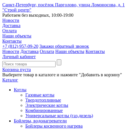
Санкт-Петербург, посёлок Парголово, улица Ломоносова, д. 1
"Строй центр"
Работаем без выходных, 10:00-19:00
Новости
Доставка
Оплата
Наши объекты
Контакты
+7 (812)
957-09-20
Закажи обратный звонок
Новости
Доставка
Оплата
Наши объекты
Контакты
Личный кабинет
Корзина пуста
Выберите товар в каталоге и нажмите "Добавить в корзину"
Каталог
Котлы
Газовые котлы
Твердотопливные
Электрические котлы
Комбинированные
Универсальные котлы (газ,дизель)
Бойлеры, водонагреватели
Бойлеры косвенного нагрева