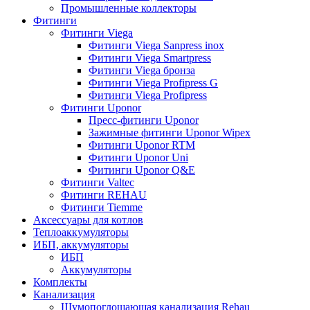
Промышленные коллекторы
Фитинги
Фитинги Viega
Фитинги Viega Sanpress inox
Фитинги Viega Smartpress
Фитинги Viega бронза
Фитинги Viega Profipress G
Фитинги Viega Profipress
Фитинги Uponor
Пресс-фитинги Uponor
Зажимные фитинги Uponor Wipex
Фитинги Uponor RTM
Фитинги Uponor Uni
Фитинги Uponor Q&E
Фитинги Valtec
Фитинги REHAU
Фитинги Tiemme
Аксессуары для котлов
Теплоаккумуляторы
ИБП, аккумуляторы
ИБП
Аккумуляторы
Комплекты
Канализация
Шумопоглощающая канализация Rehau