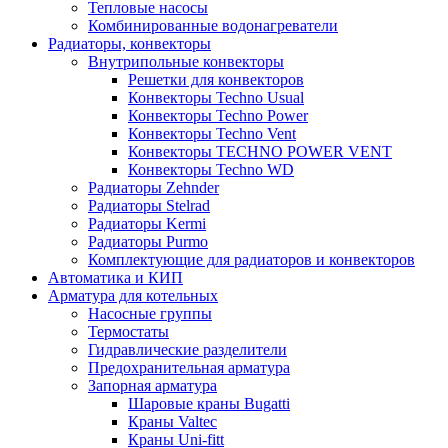
Тепловые насосы
Комбинированные водонагреватели
Радиаторы, конвекторы
Внутрипольные конвекторы
Решетки для конвекторов
Конвекторы Techno Usual
Конвекторы Techno Power
Конвекторы Techno Vent
Конвекторы TECHNO POWER VENT
Конвекторы Techno WD
Радиаторы Zehnder
Радиаторы Stelrad
Радиаторы Kermi
Радиаторы Purmo
Комплектующие для радиаторов и конвекторов
Автоматика и КИП
Арматура для котельных
Насосные группы
Термостаты
Гидравлические разделители
Предохранительная арматура
Запорная арматура
Шаровые краны Bugatti
Краны Valtec
Краны Uni-fitt