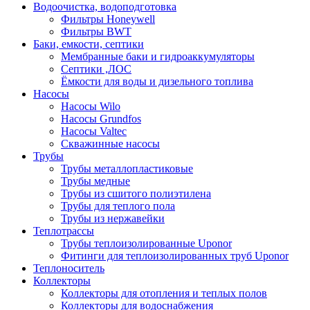
Водоочистка, водоподготовка
Фильтры Honeywell
Фильтры BWT
Баки, емкости, септики
Мембранные баки и гидроаккумуляторы
Септики ,ЛОС
Ёмкости для воды и дизельного топлива
Насосы
Насосы Wilo
Насосы Grundfos
Насосы Valtec
Скважинные насосы
Трубы
Трубы металлопластиковые
Трубы медные
Трубы из сшитого полиэтилена
Трубы для теплого пола
Трубы из нержавейки
Теплотрассы
Трубы теплоизолированные Uponor
Фитинги для теплоизолированных труб Uponor
Теплоноситель
Коллекторы
Коллекторы для отопления и теплых полов
Коллекторы для водоснабжения