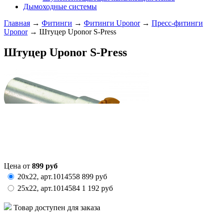
Дымоходные системы
Главная
→
Фитинги
→
Фитинги Uponor
→
Пресс-фитинги
Uponor
→ Штуцер Uponor S-Press
Штуцер Uponor S-Press
Цена от
899
руб
20х22,
арт.
1014558
899
руб
25х22,
арт.
1014584
1 192
руб
Товар доступен для заказа