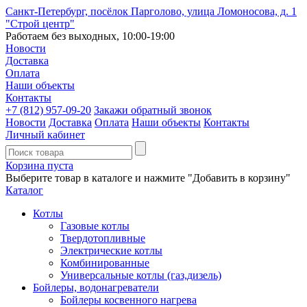
Санкт-Петербург, посёлок Парголово, улица Ломоносова, д. 1
"Строй центр"
Работаем без выходных, 10:00-19:00
Новости
Доставка
Оплата
Наши объекты
Контакты
+7 (812)
957-09-20
Закажи обратный звонок
Новости
Доставка
Оплата
Наши объекты
Контакты
Личный кабинет
Корзина пуста
Выберите товар в каталоге и нажмите "Добавить в корзину"
Каталог
Котлы
Газовые котлы
Твердотопливные
Электрические котлы
Комбинированные
Универсальные котлы (газ,дизель)
Бойлеры, водонагреватели
Бойлеры косвенного нагрева