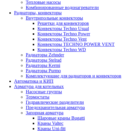
Тепловые насосы
Комбинированные водонагреватели
Радиаторы, конвекторы
Внутрипольные конвекторы
Решетки для конвекторов
Конвекторы Techno Usual
Конвекторы Techno Power
Конвекторы Techno Vent
Конвекторы TECHNO POWER VENT
Конвекторы Techno WD
Радиаторы Zehnder
Радиаторы Stelrad
Радиаторы Kermi
Радиаторы Purmo
Комплектующие для радиаторов и конвекторов
Автоматика и КИП
Арматура для котельных
Насосные группы
Термостаты
Гидравлические разделители
Предохранительная арматура
Запорная арматура
Шаровые краны Bugatti
Краны Valtec
Краны Uni-fitt