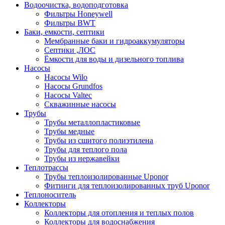
Водоочистка, водоподготовка
Фильтры Honeywell
Фильтры BWT
Баки, емкости, септики
Мембранные баки и гидроаккумуляторы
Септики ,ЛОС
Ёмкости для воды и дизельного топлива
Насосы
Насосы Wilo
Насосы Grundfos
Насосы Valtec
Скважинные насосы
Трубы
Трубы металлопластиковые
Трубы медные
Трубы из сшитого полиэтилена
Трубы для теплого пола
Трубы из нержавейки
Теплотрассы
Трубы теплоизолированные Uponor
Фитинги для теплоизолированных труб Uponor
Теплоноситель
Коллекторы
Коллекторы для отопления и теплых полов
Коллекторы для водоснабжения