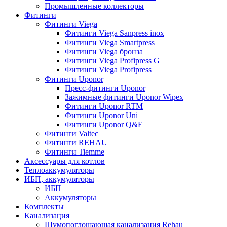
Промышленные коллекторы
Фитинги
Фитинги Viega
Фитинги Viega Sanpress inox
Фитинги Viega Smartpress
Фитинги Viega бронза
Фитинги Viega Profipress G
Фитинги Viega Profipress
Фитинги Uponor
Пресс-фитинги Uponor
Зажимные фитинги Uponor Wipex
Фитинги Uponor RTM
Фитинги Uponor Uni
Фитинги Uponor Q&E
Фитинги Valtec
Фитинги REHAU
Фитинги Tiemme
Аксессуары для котлов
Теплоаккумуляторы
ИБП, аккумуляторы
ИБП
Аккумуляторы
Комплекты
Канализация
Шумопоглощающая канализация Rehau