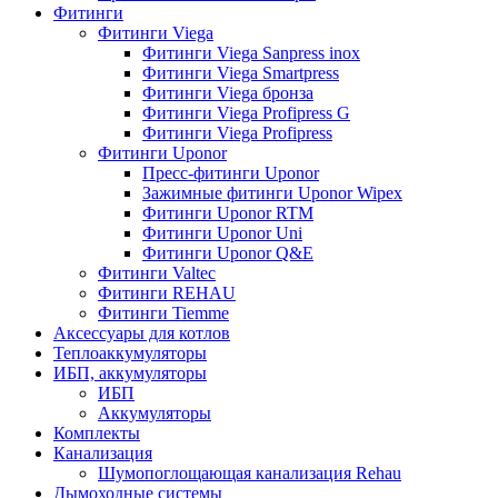
Фитинги
Фитинги Viega
Фитинги Viega Sanpress inox
Фитинги Viega Smartpress
Фитинги Viega бронза
Фитинги Viega Profipress G
Фитинги Viega Profipress
Фитинги Uponor
Пресс-фитинги Uponor
Зажимные фитинги Uponor Wipex
Фитинги Uponor RTM
Фитинги Uponor Uni
Фитинги Uponor Q&E
Фитинги Valtec
Фитинги REHAU
Фитинги Tiemme
Аксессуары для котлов
Теплоаккумуляторы
ИБП, аккумуляторы
ИБП
Аккумуляторы
Комплекты
Канализация
Шумопоглощающая канализация Rehau
Дымоходные системы