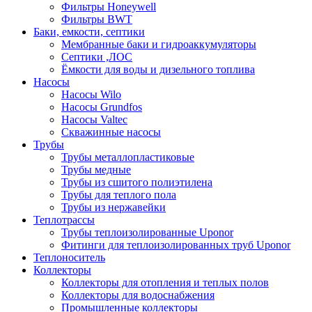
Фильтры Honeywell
Фильтры BWT
Баки, емкости, септики
Мембранные баки и гидроаккумуляторы
Септики ,ЛОС
Ёмкости для воды и дизельного топлива
Насосы
Насосы Wilo
Насосы Grundfos
Насосы Valtec
Скважинные насосы
Трубы
Трубы металлопластиковые
Трубы медные
Трубы из сшитого полиэтилена
Трубы для теплого пола
Трубы из нержавейки
Теплотрассы
Трубы теплоизолированные Uponor
Фитинги для теплоизолированных труб Uponor
Теплоноситель
Коллекторы
Коллекторы для отопления и теплых полов
Коллекторы для водоснабжения
Промышленные коллекторы