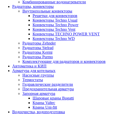
Комбинированные водонагреватели
Радиаторы, конвекторы
Внутрипольные конвекторы
Решетки для конвекторов
Конвекторы Techno Usual
Конвекторы Techno Power
Конвекторы Techno Vent
Конвекторы TECHNO POWER VENT
Конвекторы Techno WD
Радиаторы Zehnder
Радиаторы Stelrad
Радиаторы Kermi
Радиаторы Purmo
Комплектующие для радиаторов и конвекторов
Автоматика и КИП
Арматура для котельных
Насосные группы
Термостаты
Гидравлические разделители
Предохранительная арматура
Запорная арматура
Шаровые краны Bugatti
Краны Valtec
Краны Uni-fitt
Водоочистка, водоподготовка