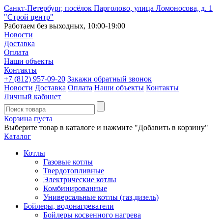
Санкт-Петербург, посёлок Парголово, улица Ломоносова, д. 1
"Строй центр"
Работаем без выходных, 10:00-19:00
Новости
Доставка
Оплата
Наши объекты
Контакты
+7 (812)
957-09-20
Закажи обратный звонок
Новости
Доставка
Оплата
Наши объекты
Контакты
Личный кабинет
Корзина пуста
Выберите товар в каталоге и нажмите "Добавить в корзину"
Каталог
Котлы
Газовые котлы
Твердотопливные
Электрические котлы
Комбинированные
Универсальные котлы (газ,дизель)
Бойлеры, водонагреватели
Бойлеры косвенного нагрева