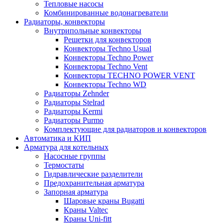
Тепловые насосы
Комбинированные водонагреватели
Радиаторы, конвекторы
Внутрипольные конвекторы
Решетки для конвекторов
Конвекторы Techno Usual
Конвекторы Techno Power
Конвекторы Techno Vent
Конвекторы TECHNO POWER VENT
Конвекторы Techno WD
Радиаторы Zehnder
Радиаторы Stelrad
Радиаторы Kermi
Радиаторы Purmo
Комплектующие для радиаторов и конвекторов
Автоматика и КИП
Арматура для котельных
Насосные группы
Термостаты
Гидравлические разделители
Предохранительная арматура
Запорная арматура
Шаровые краны Bugatti
Краны Valtec
Краны Uni-fitt