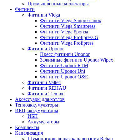
Промышленные коллекторы
Фитинги
Фитинги Viega
Фитинги Viega Sanpress inox
Фитинги Viega Smartpress
Фитинги Viega бронза
Фитинги Viega Profipress G
Фитинги Viega Profipress
Фитинги Uponor
Пресс-фитинги Uponor
Зажимные фитинги Uponor Wipex
Фитинги Uponor RTM
Фитинги Uponor Uni
Фитинги Uponor Q&E
Фитинги Valtec
Фитинги REHAU
Фитинги Tiemme
Аксессуары для котлов
Теплоаккумуляторы
ИБП, аккумуляторы
ИБП
Аккумуляторы
Комплекты
Канализация
Шумопоглощающая канализация Rehau