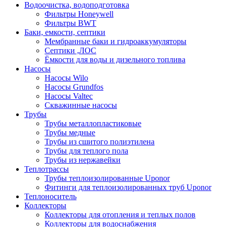
Водоочистка, водоподготовка
Фильтры Honeywell
Фильтры BWT
Баки, емкости, септики
Мембранные баки и гидроаккумуляторы
Септики ,ЛОС
Ёмкости для воды и дизельного топлива
Насосы
Насосы Wilo
Насосы Grundfos
Насосы Valtec
Скважинные насосы
Трубы
Трубы металлопластиковые
Трубы медные
Трубы из сшитого полиэтилена
Трубы для теплого пола
Трубы из нержавейки
Теплотрассы
Трубы теплоизолированные Uponor
Фитинги для теплоизолированных труб Uponor
Теплоноситель
Коллекторы
Коллекторы для отопления и теплых полов
Коллекторы для водоснабжения