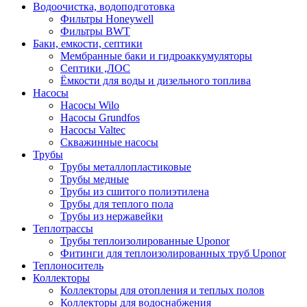
Водоочистка, водоподготовка
Фильтры Honeywell
Фильтры BWT
Баки, емкости, септики
Мембранные баки и гидроаккумуляторы
Септики ,ЛОС
Ёмкости для воды и дизельного топлива
Насосы
Насосы Wilo
Насосы Grundfos
Насосы Valtec
Скважинные насосы
Трубы
Трубы металлопластиковые
Трубы медные
Трубы из сшитого полиэтилена
Трубы для теплого пола
Трубы из нержавейки
Теплотрассы
Трубы теплоизолированные Uponor
Фитинги для теплоизолированных труб Uponor
Теплоноситель
Коллекторы
Коллекторы для отопления и теплых полов
Коллекторы для водоснабжения