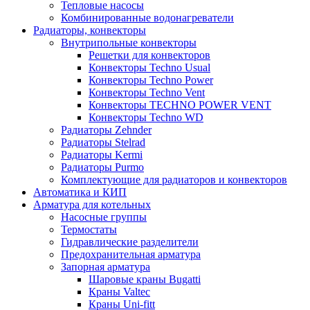
Тепловые насосы
Комбинированные водонагреватели
Радиаторы, конвекторы
Внутрипольные конвекторы
Решетки для конвекторов
Конвекторы Techno Usual
Конвекторы Techno Power
Конвекторы Techno Vent
Конвекторы TECHNO POWER VENT
Конвекторы Techno WD
Радиаторы Zehnder
Радиаторы Stelrad
Радиаторы Kermi
Радиаторы Purmo
Комплектующие для радиаторов и конвекторов
Автоматика и КИП
Арматура для котельных
Насосные группы
Термостаты
Гидравлические разделители
Предохранительная арматура
Запорная арматура
Шаровые краны Bugatti
Краны Valtec
Краны Uni-fitt