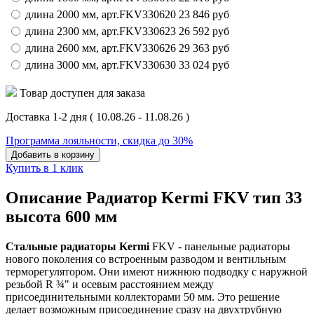
длина 2000 мм,
арт.
FKV330620
23 846
руб
длина 2300 мм,
арт.
FKV330623
26 592
руб
длина 2600 мм,
арт.
FKV330626
29 363
руб
длина 3000 мм,
арт.
FKV330630
33 024
руб
Товар доступен для заказа
Доставка 1-2 дня
( 10.08.26 - 11.08.26 )
Программа лояльности, скидка до 30%
Добавить в корзину
Купить в 1 клик
Описание Радиатор Kermi FKV тип 33
высота 600 мм
Стальные радиаторы Kermi
FKV - панельные радиаторы
нового поколения со встроенным разводом и вентильным
терморегулятором. Они имеют нижнюю подводку с наружной
резьбой R ¾" и осевым расстоянием между
присоединительными коллекторами 50 мм. Это решение
делает возможным присоединение сразу на двухтрубную