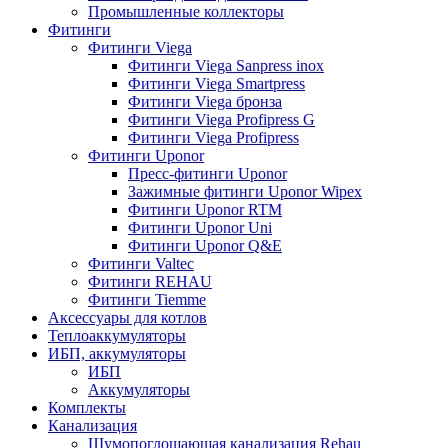
Промышленные коллекторы
Фитинги
Фитинги Viega
Фитинги Viega Sanpress inox
Фитинги Viega Smartpress
Фитинги Viega бронза
Фитинги Viega Profipress G
Фитинги Viega Profipress
Фитинги Uponor
Пресс-фитинги Uponor
Зажимные фитинги Uponor Wipex
Фитинги Uponor RTM
Фитинги Uponor Uni
Фитинги Uponor Q&E
Фитинги Valtec
Фитинги REHAU
Фитинги Tiemme
Аксессуары для котлов
Теплоаккумуляторы
ИБП, аккумуляторы
ИБП
Аккумуляторы
Комплекты
Канализация
Шумопоглощающая канализация Rehau