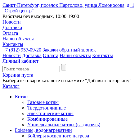
Санкт-Петербург, посёлок Парголово, улица Ломоносова, д. 1
"Строй центр"
Работаем без выходных, 10:00-19:00
Новости
Доставка
Оплата
Наши объекты
Контакты
+7 (812)
957-09-20
Закажи обратный звонок
Новости
Доставка
Оплата
Наши объекты
Контакты
Личный кабинет
Корзина пуста
Выберите товар в каталоге и нажмите "Добавить в корзину"
Каталог
Котлы
Газовые котлы
Твердотопливные
Электрические котлы
Комбинированные
Универсальные котлы (газ,дизель)
Бойлеры, водонагреватели
Бойлеры косвенного нагрева