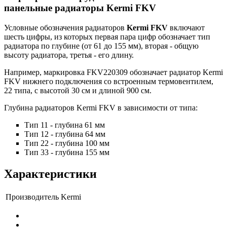
панельные радиаторы Kermi FKV
Условные обозначения радиаторов
Kermi FKV
включают
шесть цифры, из которых первая пара цифр обозначает тип
радиатора по глубине (от 61 до 155 мм), вторая - общую
высоту радиатора, третья - его длину.
Например, маркировка
FKV220309
обозначает радиатор Kermi
FKV нижнего подключения со встроенным термовентилем,
22 типа, с высотой 30 см и длиной 900 см.
Глубина радиаторов Kermi FKV в зависимости от типа:
Тип 11
- глубина
61 мм
Тип 12
- глубина
64 мм
Тип 22
- глубина
100 мм
Тип 33
- глубина
155 мм
Характеристики
Производитель
Kermi