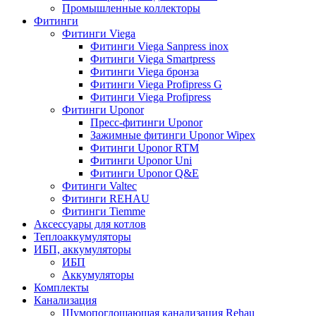
Промышленные коллекторы
Фитинги
Фитинги Viega
Фитинги Viega Sanpress inox
Фитинги Viega Smartpress
Фитинги Viega бронза
Фитинги Viega Profipress G
Фитинги Viega Profipress
Фитинги Uponor
Пресс-фитинги Uponor
Зажимные фитинги Uponor Wipex
Фитинги Uponor RTM
Фитинги Uponor Uni
Фитинги Uponor Q&E
Фитинги Valtec
Фитинги REHAU
Фитинги Tiemme
Аксессуары для котлов
Теплоаккумуляторы
ИБП, аккумуляторы
ИБП
Аккумуляторы
Комплекты
Канализация
Шумопоглощающая канализация Rehau