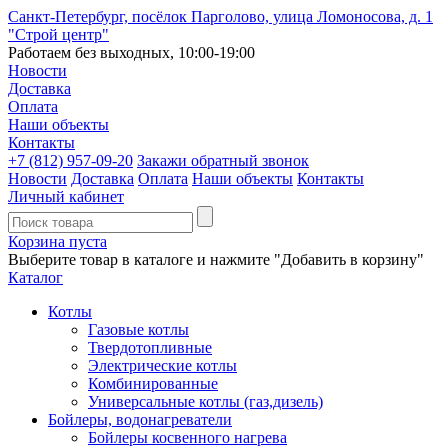
Санкт-Петербург, посёлок Парголово, улица Ломоносова, д. 1
"Строй центр"
Работаем без выходных, 10:00-19:00
Новости
Доставка
Оплата
Наши объекты
Контакты
+7 (812)
957-09-20
Закажи обратный звонок
Новости
Доставка
Оплата
Наши объекты
Контакты
Личный кабинет
Корзина пуста
Выберите товар в каталоге и нажмите "Добавить в корзину"
Каталог
Котлы
Газовые котлы
Твердотопливные
Электрические котлы
Комбинированные
Универсальные котлы (газ,дизель)
Бойлеры, водонагреватели
Бойлеры косвенного нагрева