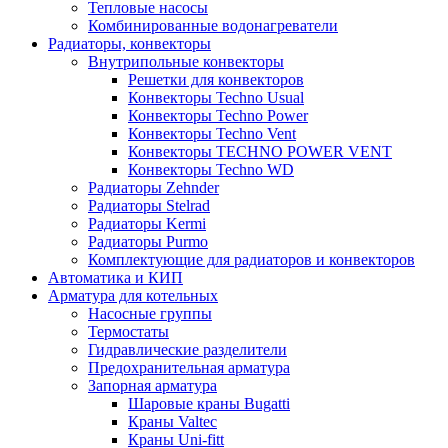
Тепловые насосы
Комбинированные водонагреватели
Радиаторы, конвекторы
Внутрипольные конвекторы
Решетки для конвекторов
Конвекторы Techno Usual
Конвекторы Techno Power
Конвекторы Techno Vent
Конвекторы TECHNO POWER VENT
Конвекторы Techno WD
Радиаторы Zehnder
Радиаторы Stelrad
Радиаторы Kermi
Радиаторы Purmo
Комплектующие для радиаторов и конвекторов
Автоматика и КИП
Арматура для котельных
Насосные группы
Термостаты
Гидравлические разделители
Предохранительная арматура
Запорная арматура
Шаровые краны Bugatti
Краны Valtec
Краны Uni-fitt