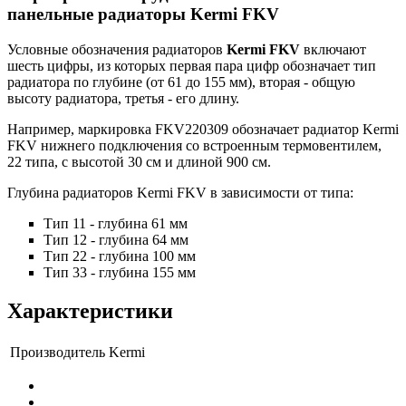
панельные радиаторы Kermi FKV
Условные обозначения радиаторов
Kermi FKV
включают
шесть цифры, из которых первая пара цифр обозначает тип
радиатора по глубине (от 61 до 155 мм), вторая - общую
высоту радиатора, третья - его длину.
Например, маркировка
FKV220309
обозначает радиатор Kermi
FKV нижнего подключения со встроенным термовентилем,
22 типа, с высотой 30 см и длиной 900 см.
Глубина радиаторов Kermi FKV в зависимости от типа:
Тип 11
- глубина
61 мм
Тип 12
- глубина
64 мм
Тип 22
- глубина
100 мм
Тип 33
- глубина
155 мм
Характеристики
Производитель
Kermi