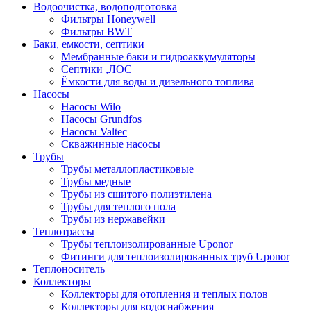
Водоочистка, водоподготовка
Фильтры Honeywell
Фильтры BWT
Баки, емкости, септики
Мембранные баки и гидроаккумуляторы
Септики ,ЛОС
Ёмкости для воды и дизельного топлива
Насосы
Насосы Wilo
Насосы Grundfos
Насосы Valtec
Скважинные насосы
Трубы
Трубы металлопластиковые
Трубы медные
Трубы из сшитого полиэтилена
Трубы для теплого пола
Трубы из нержавейки
Теплотрассы
Трубы теплоизолированные Uponor
Фитинги для теплоизолированных труб Uponor
Теплоноситель
Коллекторы
Коллекторы для отопления и теплых полов
Коллекторы для водоснабжения