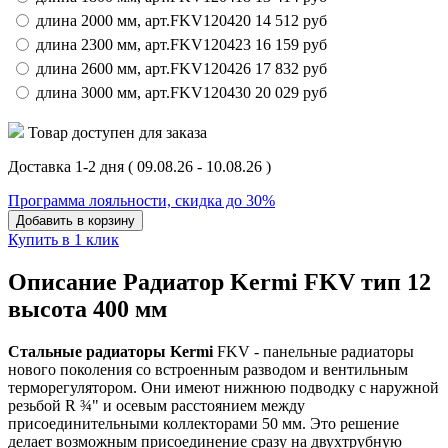
длина 2000 мм,
арт.
FKV120420
14 512
руб
длина 2300 мм,
арт.
FKV120423
16 159
руб
длина 2600 мм,
арт.
FKV120426
17 832
руб
длина 3000 мм,
арт.
FKV120430
20 029
руб
Товар доступен для заказа
Доставка 1-2 дня
( 09.08.26 - 10.08.26 )
Программа лояльности, скидка до 30%
Добавить в корзину
Купить в 1 клик
Описание Радиатор Kermi FKV тип 12
высота 400 мм
Стальные радиаторы Kermi
FKV - панельные радиаторы
нового поколения со встроенным разводом и вентильным
терморегулятором. Они имеют нижнюю подводку с наружной
резьбой R ¾" и осевым расстоянием между
присоединительными коллекторами 50 мм. Это решение
делает возможным присоединение сразу на двухтрубную