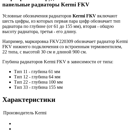
панельные радиаторы Kermi FKV
Условные обозначения радиаторов
Kermi FKV
включают
шесть цифры, из которых первая пара цифр обозначает тип
радиатора по глубине (от 61 до 155 мм), вторая - общую
высоту радиатора, третья - его длину.
Например, маркировка
FKV220309
обозначает радиатор Kermi
FKV нижнего подключения со встроенным термовентилем,
22 типа, с высотой 30 см и длиной 900 см.
Глубина радиаторов Kermi FKV в зависимости от типа:
Тип 11
- глубина
61 мм
Тип 12
- глубина
64 мм
Тип 22
- глубина
100 мм
Тип 33
- глубина
155 мм
Характеристики
Производитель
Kermi