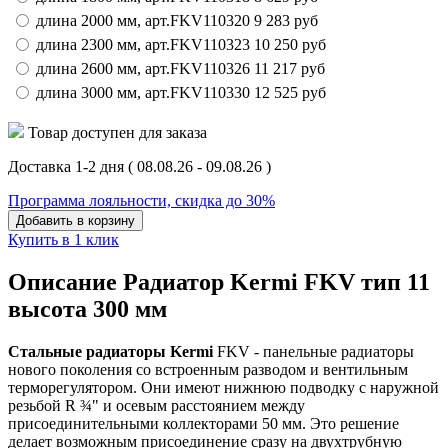
длина 2000 мм,
арт.
FKV110320
9 283
руб
длина 2300 мм,
арт.
FKV110323
10 250
руб
длина 2600 мм,
арт.
FKV110326
11 217
руб
длина 3000 мм,
арт.
FKV110330
12 525
руб
Товар доступен для заказа
Доставка 1-2 дня
( 08.08.26 - 09.08.26 )
Программа лояльности, скидка до 30%
Добавить в корзину
Купить в 1 клик
Описание Радиатор Kermi FKV тип 11
высота 300 мм
Стальные радиаторы Kermi
FKV - панельные радиаторы
нового поколения со встроенным разводом и вентильным
терморегулятором. Они имеют нижнюю подводку с наружной
резьбой R ¾" и осевым расстоянием между
присоединительными коллекторами 50 мм. Это решение
делает возможным присоединение сразу на двухтрубную