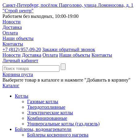
Санкт-Петербург, посёлок Парголово, улица Ломоносова, д. 1
"Строй центр"
Работаем без выходных, 10:00-19:00
Новости
Доставка
Оплата
Наши объекты
Контакты
+7 (812)
957-09-20
Закажи обратный звонок
Новости
Доставка
Оплата
Наши объекты
Контакты
Личный кабинет
Корзина пуста
Выберите товар в каталоге и нажмите "Добавить в корзину"
Каталог
Котлы
Газовые котлы
Твердотопливные
Электрические котлы
Комбинированные
Универсальные котлы (газ,дизель)
Бойлеры, водонагреватели
Бойлеры косвенного нагрева