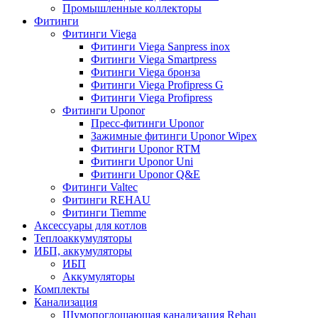
Промышленные коллекторы
Фитинги
Фитинги Viega
Фитинги Viega Sanpress inox
Фитинги Viega Smartpress
Фитинги Viega бронза
Фитинги Viega Profipress G
Фитинги Viega Profipress
Фитинги Uponor
Пресс-фитинги Uponor
Зажимные фитинги Uponor Wipex
Фитинги Uponor RTM
Фитинги Uponor Uni
Фитинги Uponor Q&E
Фитинги Valtec
Фитинги REHAU
Фитинги Tiemme
Аксессуары для котлов
Теплоаккумуляторы
ИБП, аккумуляторы
ИБП
Аккумуляторы
Комплекты
Канализация
Шумопоглощающая канализация Rehau