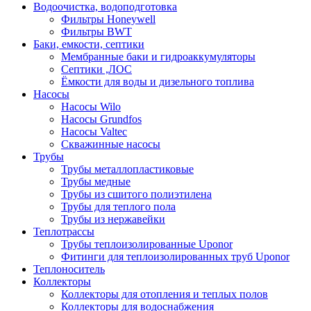
Водоочистка, водоподготовка
Фильтры Honeywell
Фильтры BWT
Баки, емкости, септики
Мембранные баки и гидроаккумуляторы
Септики ,ЛОС
Ёмкости для воды и дизельного топлива
Насосы
Насосы Wilo
Насосы Grundfos
Насосы Valtec
Скважинные насосы
Трубы
Трубы металлопластиковые
Трубы медные
Трубы из сшитого полиэтилена
Трубы для теплого пола
Трубы из нержавейки
Теплотрассы
Трубы теплоизолированные Uponor
Фитинги для теплоизолированных труб Uponor
Теплоноситель
Коллекторы
Коллекторы для отопления и теплых полов
Коллекторы для водоснабжения