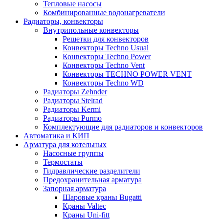
Тепловые насосы
Комбинированные водонагреватели
Радиаторы, конвекторы
Внутрипольные конвекторы
Решетки для конвекторов
Конвекторы Techno Usual
Конвекторы Techno Power
Конвекторы Techno Vent
Конвекторы TECHNO POWER VENT
Конвекторы Techno WD
Радиаторы Zehnder
Радиаторы Stelrad
Радиаторы Kermi
Радиаторы Purmo
Комплектующие для радиаторов и конвекторов
Автоматика и КИП
Арматура для котельных
Насосные группы
Термостаты
Гидравлические разделители
Предохранительная арматура
Запорная арматура
Шаровые краны Bugatti
Краны Valtec
Краны Uni-fitt