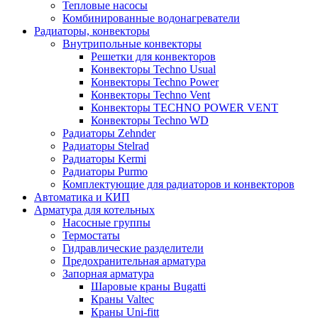
Тепловые насосы
Комбинированные водонагреватели
Радиаторы, конвекторы
Внутрипольные конвекторы
Решетки для конвекторов
Конвекторы Techno Usual
Конвекторы Techno Power
Конвекторы Techno Vent
Конвекторы TECHNO POWER VENT
Конвекторы Techno WD
Радиаторы Zehnder
Радиаторы Stelrad
Радиаторы Kermi
Радиаторы Purmo
Комплектующие для радиаторов и конвекторов
Автоматика и КИП
Арматура для котельных
Насосные группы
Термостаты
Гидравлические разделители
Предохранительная арматура
Запорная арматура
Шаровые краны Bugatti
Краны Valtec
Краны Uni-fitt