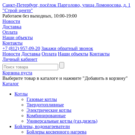
Санкт-Петербург, посёлок Парголово, улица Ломоносова, д. 1
"Строй центр"
Работаем без выходных, 10:00-19:00
Новости
Доставка
Оплата
Наши объекты
Контакты
+7 (812)
957-09-20
Закажи обратный звонок
Новости
Доставка
Оплата
Наши объекты
Контакты
Личный кабинет
Корзина пуста
Выберите товар в каталоге и нажмите "Добавить в корзину"
Каталог
Котлы
Газовые котлы
Твердотопливные
Электрические котлы
Комбинированные
Универсальные котлы (газ,дизель)
Бойлеры, водонагреватели
Бойлеры косвенного нагрева