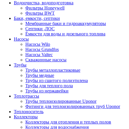
Водоочистка, водоподготовка
Фильтры Honeywell
Фильтры BWT
Баки, емкости, септики
Мембранные баки и гидроаккумуляторы
Септики ,ЛОС
Ёмкости для воды и дизельного топлива
Насосы
Насосы Wilo
Насосы Grundfos
Насосы Valtec
Скважинные насосы
Трубы
Трубы металлопластиковые
Трубы медные
Трубы из сшитого полиэтилена
Трубы для теплого пола
Трубы из нержавейки
Теплотрассы
Трубы теплоизолированные Uponor
Фитинги для теплоизолированных труб Uponor
Теплоноситель
Коллекторы
Коллекторы для отопления и теплых полов
Коллекторы для водоснабжения