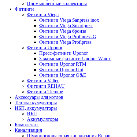
Промышленные коллекторы
Фитинги
Фитинги Viega
Фитинги Viega Sanpress inox
Фитинги Viega Smartpress
Фитинги Viega бронза
Фитинги Viega Profipress G
Фитинги Viega Profipress
Фитинги Uponor
Пресс-фитинги Uponor
Зажимные фитинги Uponor Wipex
Фитинги Uponor RTM
Фитинги Uponor Uni
Фитинги Uponor Q&E
Фитинги Valtec
Фитинги REHAU
Фитинги Tiemme
Аксессуары для котлов
Теплоаккумуляторы
ИБП, аккумуляторы
ИБП
Аккумуляторы
Комплекты
Канализация
Шумопоглощающая канализация Rehau