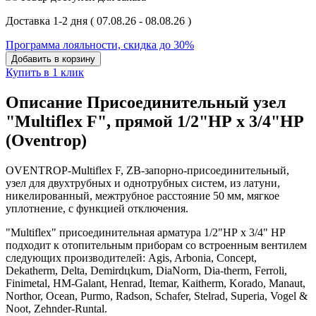
Доставка 1-2 дня
( 07.08.26 - 08.08.26 )
Программа лояльности, скидка до 30%
Добавить в корзину
Купить в 1 клик
Описание Присоединительный узел
"Multiflex F", прямой 1/2"НР x 3/4"НР
(Oventrop)
OVENTROP-
Multiflex F, ZB-запорно-присоединительный,
узел для двухтрубных и однотрубных сиcтем, из латуни,
никелированный, межтрубное расстояние 50 мм, мягкое
уплотнение, с функцией отключения.
"Multiflex" присоединительная арматура 1/2"НР x 3/4" НР
подходит к отопительным приборам со встроенным вентилем
следующих производителей: Agis, Arbonia, Concept,
Dekatherm, Delta, Demirdцkum, DiaNorm, Dia-therm, Ferroli,
Finimetal, HM-Galant, Henrad, Itemar, Kaitherm, Korado, Manaut,
Northor, Ocean, Purmo, Radson, Schаfer, Stelrad, Superia, Vogel &
Noot, Zehnder-Runtal.