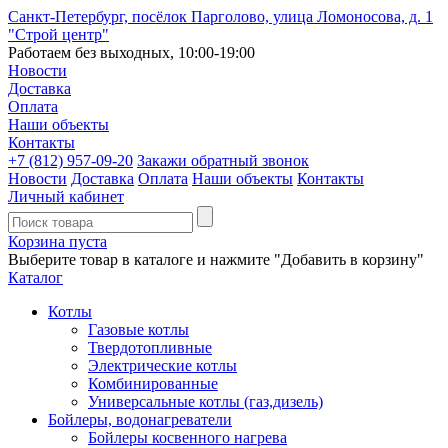
Санкт-Петербург, посёлок Парголово, улица Ломоносова, д. 1
"Строй центр"
Работаем без выходных, 10:00-19:00
Новости
Доставка
Оплата
Наши объекты
Контакты
+7 (812)
957-09-20
Закажи обратный звонок
Новости
Доставка
Оплата
Наши объекты
Контакты
Личный кабинет
Корзина пуста
Выберите товар в каталоге и нажмите "Добавить в корзину"
Каталог
Котлы
Газовые котлы
Твердотопливные
Электрические котлы
Комбинированные
Универсальные котлы (газ,дизель)
Бойлеры, водонагреватели
Бойлеры косвенного нагрева