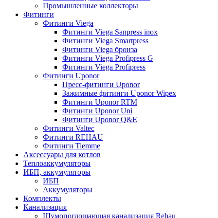
Промышленные коллекторы
Фитинги
Фитинги Viega
Фитинги Viega Sanpress inox
Фитинги Viega Smartpress
Фитинги Viega бронза
Фитинги Viega Profipress G
Фитинги Viega Profipress
Фитинги Uponor
Пресс-фитинги Uponor
Зажимные фитинги Uponor Wipex
Фитинги Uponor RTM
Фитинги Uponor Uni
Фитинги Uponor Q&E
Фитинги Valtec
Фитинги REHAU
Фитинги Tiemme
Аксессуары для котлов
Теплоаккумуляторы
ИБП, аккумуляторы
ИБП
Аккумуляторы
Комплекты
Канализация
Шумопоглощающая канализация Rehau