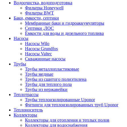
Водоочистка, водоподготовка
Фильтры Honeywell
Фильтры BWT
Баки, емкости, септики
Мембранные баки и гидроаккумуляторы
Септики ,ЛОС
Ёмкости для воды и дизельного топлива
Насосы
Насосы Wilo
Насосы Grundfos
Насосы Valtec
Скважинные насосы
Трубы
Трубы металлопластиковые
Трубы медные
Трубы из сшитого полиэтилена
Трубы для теплого пола
Трубы из нержавейки
Теплотрассы
Трубы теплоизолированные Uponor
Фитинги для теплоизолированных труб Uponor
Теплоноситель
Коллекторы
Коллекторы для отопления и теплых полов
Коллекторы для водоснабжения