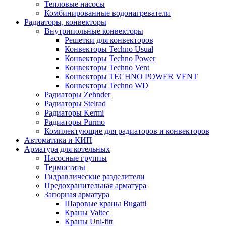
Тепловые насосы
Комбинированные водонагреватели
Радиаторы, конвекторы
Внутрипольные конвекторы
Решетки для конвекторов
Конвекторы Techno Usual
Конвекторы Techno Power
Конвекторы Techno Vent
Конвекторы TECHNO POWER VENT
Конвекторы Techno WD
Радиаторы Zehnder
Радиаторы Stelrad
Радиаторы Kermi
Радиаторы Purmo
Комплектующие для радиаторов и конвекторов
Автоматика и КИП
Арматура для котельных
Насосные группы
Термостаты
Гидравлические разделители
Предохранительная арматура
Запорная арматура
Шаровые краны Bugatti
Краны Valtec
Краны Uni-fitt