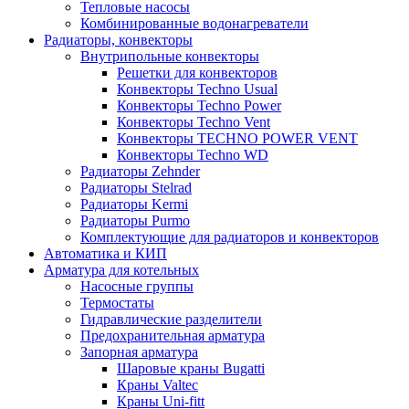
Тепловые насосы
Комбинированные водонагреватели
Радиаторы, конвекторы
Внутрипольные конвекторы
Решетки для конвекторов
Конвекторы Techno Usual
Конвекторы Techno Power
Конвекторы Techno Vent
Конвекторы TECHNO POWER VENT
Конвекторы Techno WD
Радиаторы Zehnder
Радиаторы Stelrad
Радиаторы Kermi
Радиаторы Purmo
Комплектующие для радиаторов и конвекторов
Автоматика и КИП
Арматура для котельных
Насосные группы
Термостаты
Гидравлические разделители
Предохранительная арматура
Запорная арматура
Шаровые краны Bugatti
Краны Valtec
Краны Uni-fitt