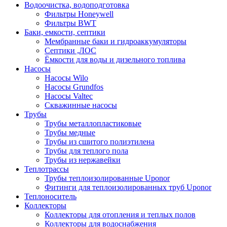
Водоочистка, водоподготовка
Фильтры Honeywell
Фильтры BWT
Баки, емкости, септики
Мембранные баки и гидроаккумуляторы
Септики ,ЛОС
Ёмкости для воды и дизельного топлива
Насосы
Насосы Wilo
Насосы Grundfos
Насосы Valtec
Скважинные насосы
Трубы
Трубы металлопластиковые
Трубы медные
Трубы из сшитого полиэтилена
Трубы для теплого пола
Трубы из нержавейки
Теплотрассы
Трубы теплоизолированные Uponor
Фитинги для теплоизолированных труб Uponor
Теплоноситель
Коллекторы
Коллекторы для отопления и теплых полов
Коллекторы для водоснабжения