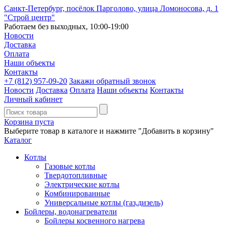
Санкт-Петербург, посёлок Парголово, улица Ломоносова, д. 1
"Строй центр"
Работаем без выходных, 10:00-19:00
Новости
Доставка
Оплата
Наши объекты
Контакты
+7 (812)
957-09-20
Закажи обратный звонок
Новости
Доставка
Оплата
Наши объекты
Контакты
Личный кабинет
Корзина пуста
Выберите товар в каталоге и нажмите "Добавить в корзину"
Каталог
Котлы
Газовые котлы
Твердотопливные
Электрические котлы
Комбинированные
Универсальные котлы (газ,дизель)
Бойлеры, водонагреватели
Бойлеры косвенного нагрева