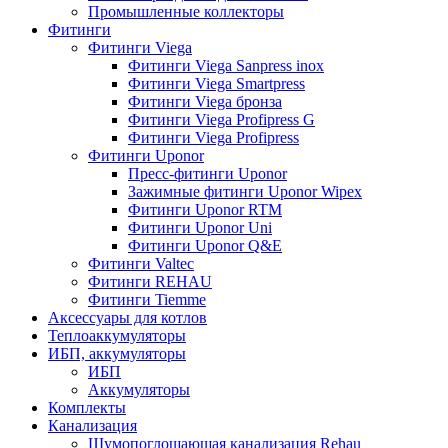
Промышленные коллекторы
Фитинги
Фитинги Viega
Фитинги Viega Sanpress inox
Фитинги Viega Smartpress
Фитинги Viega бронза
Фитинги Viega Profipress G
Фитинги Viega Profipress
Фитинги Uponor
Пресс-фитинги Uponor
Зажимные фитинги Uponor Wipex
Фитинги Uponor RTM
Фитинги Uponor Uni
Фитинги Uponor Q&E
Фитинги Valtec
Фитинги REHAU
Фитинги Tiemme
Аксессуары для котлов
Теплоаккумуляторы
ИБП, аккумуляторы
ИБП
Аккумуляторы
Комплекты
Канализация
Шумопоглощающая канализация Rehau