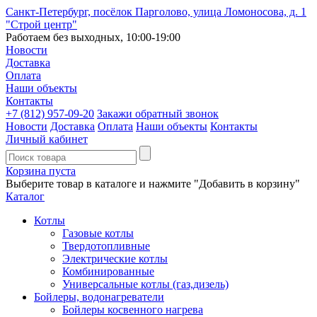
Санкт-Петербург, посёлок Парголово, улица Ломоносова, д. 1
"Строй центр"
Работаем без выходных, 10:00-19:00
Новости
Доставка
Оплата
Наши объекты
Контакты
+7 (812)
957-09-20
Закажи обратный звонок
Новости
Доставка
Оплата
Наши объекты
Контакты
Личный кабинет
Корзина пуста
Выберите товар в каталоге и нажмите "Добавить в корзину"
Каталог
Котлы
Газовые котлы
Твердотопливные
Электрические котлы
Комбинированные
Универсальные котлы (газ,дизель)
Бойлеры, водонагреватели
Бойлеры косвенного нагрева