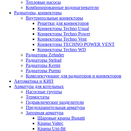
Тепловые насосы
Комбинированные водонагреватели
Радиаторы, конвекторы
Внутрипольные конвекторы
Решетки для конвекторов
Конвекторы Techno Usual
Конвекторы Techno Power
Конвекторы Techno Vent
Конвекторы TECHNO POWER VENT
Конвекторы Techno WD
Радиаторы Zehnder
Радиаторы Stelrad
Радиаторы Kermi
Радиаторы Purmo
Комплектующие для радиаторов и конвекторов
Автоматика и КИП
Арматура для котельных
Насосные группы
Термостаты
Гидравлические разделители
Предохранительная арматура
Запорная арматура
Шаровые краны Bugatti
Краны Valtec
Краны Uni-fitt