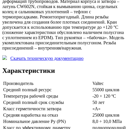
деформаций трубопроводов. Материал корпуса и затвора –
латунь CW602N, стойкая к вымыванию цинка, седельных
колец и сальниковых уплотнений – тефлон с
термоприсадками. Ремонтопригодный. Длина резьбы
увеличена для создания более плотных соединений. Кран
допускается к использованию при температуре до +120 °С
(снижение характеристики обусловлено наличием полусгона
с уплотнением из EPDM). Тип рукоятки – «бабочка». Модель
укомплектована присоединительным полусгоном. Резьба
присоединений – внутренняя/наружная.
Скачать техническую документацию
Характеристики
Производитель
Valtec
Средний полный ресурс
55000 циклов
Температура рабочей среды
-20 ÷ 120 ºС
Средний полный срок службы
50 лет
Класс герметичности затвора
«А»
Средняя наработка на отказ
25000 циклов
Номинальное давление Pу (PN)
8,0 ÷ 10,0 МПа
Класс по эффективному диаметру
полнопроходной