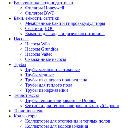
Водоочистка, водоподготовка
Фильтры Honeywell
Фильтры BWT
Баки, емкости, септики
Мембранные баки и гидроаккумуляторы
Септики ,ЛОС
Ёмкости для воды и дизельного топлива
Насосы
Насосы Wilo
Насосы Grundfos
Насосы Valtec
Скважинные насосы
Трубы
Трубы металлопластиковые
Трубы медные
Трубы из сшитого полиэтилена
Трубы для теплого пола
Трубы из нержавейки
Теплотрассы
Трубы теплоизолированные Uponor
Фитинги для теплоизолированных труб Uponor
Теплоноситель
Коллекторы
Коллекторы для отопления и теплых полов
Коллекторы для водоснабжения