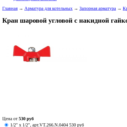
Главная
→
Арматура для котельных
→
Запорная арматура
→
Кр
Кран шаровой угловой с накидной гайк
Цена от
530
руб
1/2" х 1/2",
арт.
VT.266.N.0404
530
руб