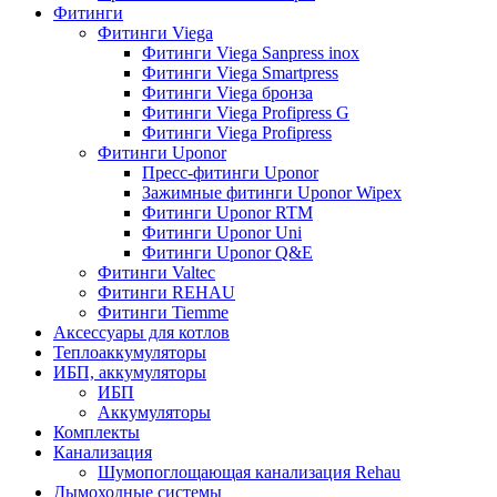
Фитинги
Фитинги Viega
Фитинги Viega Sanpress inox
Фитинги Viega Smartpress
Фитинги Viega бронза
Фитинги Viega Profipress G
Фитинги Viega Profipress
Фитинги Uponor
Пресс-фитинги Uponor
Зажимные фитинги Uponor Wipex
Фитинги Uponor RTM
Фитинги Uponor Uni
Фитинги Uponor Q&E
Фитинги Valtec
Фитинги REHAU
Фитинги Tiemme
Аксессуары для котлов
Теплоаккумуляторы
ИБП, аккумуляторы
ИБП
Аккумуляторы
Комплекты
Канализация
Шумопоглощающая канализация Rehau
Дымоходные системы