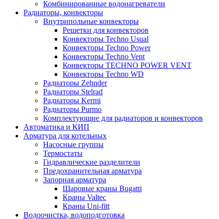
Комбинированные водонагреватели
Радиаторы, конвекторы
Внутрипольные конвекторы
Решетки для конвекторов
Конвекторы Techno Usual
Конвекторы Techno Power
Конвекторы Techno Vent
Конвекторы TECHNO POWER VENT
Конвекторы Techno WD
Радиаторы Zehnder
Радиаторы Stelrad
Радиаторы Kermi
Радиаторы Purmo
Комплектующие для радиаторов и конвекторов
Автоматика и КИП
Арматура для котельных
Насосные группы
Термостаты
Гидравлические разделители
Предохранительная арматура
Запорная арматура
Шаровые краны Bugatti
Краны Valtec
Краны Uni-fitt
Водоочистка, водоподготовка