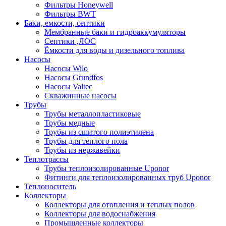
Фильтры Honeywell
Фильтры BWT
Баки, емкости, септики
Мембранные баки и гидроаккумуляторы
Септики ,ЛОС
Ёмкости для воды и дизельного топлива
Насосы
Насосы Wilo
Насосы Grundfos
Насосы Valtec
Скважинные насосы
Трубы
Трубы металлопластиковые
Трубы медные
Трубы из сшитого полиэтилена
Трубы для теплого пола
Трубы из нержавейки
Теплотрассы
Трубы теплоизолированные Uponor
Фитинги для теплоизолированных труб Uponor
Теплоноситель
Коллекторы
Коллекторы для отопления и теплых полов
Коллекторы для водоснабжения
Промышленные коллекторы