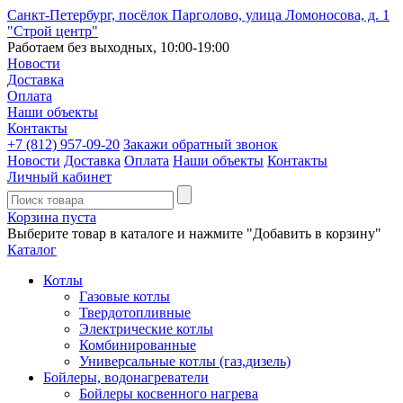
Санкт-Петербург, посёлок Парголово, улица Ломоносова, д. 1
"Строй центр"
Работаем без выходных, 10:00-19:00
Новости
Доставка
Оплата
Наши объекты
Контакты
+7 (812)
957-09-20
Закажи обратный звонок
Новости
Доставка
Оплата
Наши объекты
Контакты
Личный кабинет
Корзина пуста
Выберите товар в каталоге и нажмите "Добавить в корзину"
Каталог
Котлы
Газовые котлы
Твердотопливные
Электрические котлы
Комбинированные
Универсальные котлы (газ,дизель)
Бойлеры, водонагреватели
Бойлеры косвенного нагрева