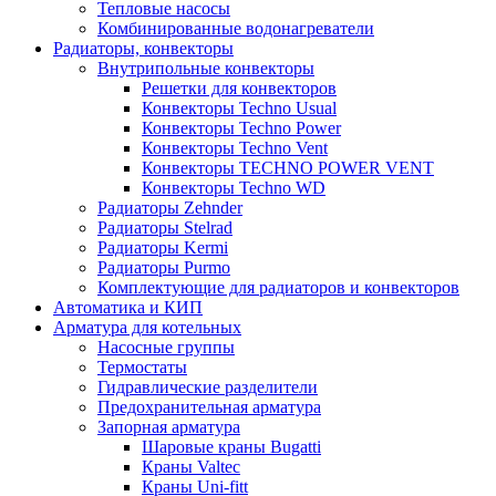
Тепловые насосы
Комбинированные водонагреватели
Радиаторы, конвекторы
Внутрипольные конвекторы
Решетки для конвекторов
Конвекторы Techno Usual
Конвекторы Techno Power
Конвекторы Techno Vent
Конвекторы TECHNO POWER VENT
Конвекторы Techno WD
Радиаторы Zehnder
Радиаторы Stelrad
Радиаторы Kermi
Радиаторы Purmo
Комплектующие для радиаторов и конвекторов
Автоматика и КИП
Арматура для котельных
Насосные группы
Термостаты
Гидравлические разделители
Предохранительная арматура
Запорная арматура
Шаровые краны Bugatti
Краны Valtec
Краны Uni-fitt