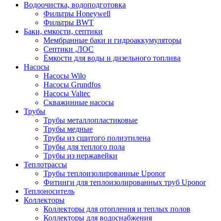
Водоочистка, водоподготовка
Фильтры Honeywell
Фильтры BWT
Баки, емкости, септики
Мембранные баки и гидроаккумуляторы
Септики ,ЛОС
Ёмкости для воды и дизельного топлива
Насосы
Насосы Wilo
Насосы Grundfos
Насосы Valtec
Скважинные насосы
Трубы
Трубы металлопластиковые
Трубы медные
Трубы из сшитого полиэтилена
Трубы для теплого пола
Трубы из нержавейки
Теплотрассы
Трубы теплоизолированные Uponor
Фитинги для теплоизолированных труб Uponor
Теплоноситель
Коллекторы
Коллекторы для отопления и теплых полов
Коллекторы для водоснабжения