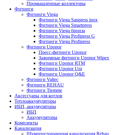
Промышленные коллекторы
Фитинги
Фитинги Viega
Фитинги Viega Sanpress inox
Фитинги Viega Smartpress
Фитинги Viega бронза
Фитинги Viega Profipress G
Фитинги Viega Profipress
Фитинги Uponor
Пресс-фитинги Uponor
Зажимные фитинги Uponor Wipex
Фитинги Uponor RTM
Фитинги Uponor Uni
Фитинги Uponor Q&E
Фитинги Valtec
Фитинги REHAU
Фитинги Tiemme
Аксессуары для котлов
Теплоаккумуляторы
ИБП, аккумуляторы
ИБП
Аккумуляторы
Комплекты
Канализация
Шумопоглощающая канализация Rehau