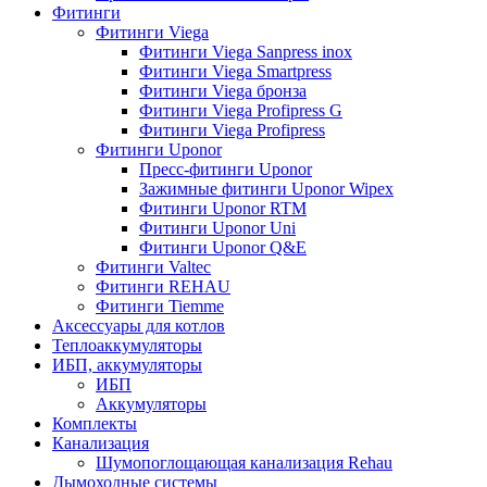
Фитинги
Фитинги Viega
Фитинги Viega Sanpress inox
Фитинги Viega Smartpress
Фитинги Viega бронза
Фитинги Viega Profipress G
Фитинги Viega Profipress
Фитинги Uponor
Пресс-фитинги Uponor
Зажимные фитинги Uponor Wipex
Фитинги Uponor RTM
Фитинги Uponor Uni
Фитинги Uponor Q&E
Фитинги Valtec
Фитинги REHAU
Фитинги Tiemme
Аксессуары для котлов
Теплоаккумуляторы
ИБП, аккумуляторы
ИБП
Аккумуляторы
Комплекты
Канализация
Шумопоглощающая канализация Rehau
Дымоходные системы