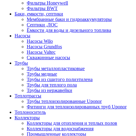
Фильтры Honeywell
Фильтры BWT
Баки, емкости, септики
Мембранные баки и гидроаккумуляторы
Септики ,ЛОС
Ёмкости для воды и дизельного топлива
Насосы
Насосы Wilo
Насосы Grundfos
Насосы Valtec
Скважинные насосы
Трубы
Трубы металлопластиковые
Трубы медные
Трубы из сшитого полиэтилена
Трубы для теплого пола
Трубы из нержавейки
Теплотрассы
Трубы теплоизолированные Uponor
Фитинги для теплоизолированных труб Uponor
Теплоноситель
Коллекторы
Коллекторы для отопления и теплых полов
Коллекторы для водоснабжения
Промышленные коллекторы