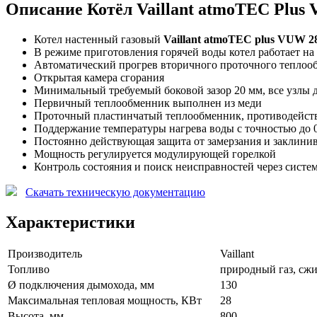
Описание Котёл Vaillant atmoTEC Plus 
Котел настенный газовый
Vaillant atmoTEC plus VUW 2
В режиме приготовления горячей воды котел работает н
Автоматический прогрев вторичного проточного теплооб
Открытая камера сгорания
Минимальный требуемый боковой зазор 20 мм, все узлы 
Первичный теплообменник выполнен из меди
Проточный пластинчатый теплообменник, противодейс
Поддержание температуры нагрева воды с точностью до 0
Постоянно действующая защита от замерзания и заклинив
Мощность регулируется модулирующей горелкой
Контроль состояния и поиск неисправностей через сист
Скачать техническую документацию
Характеристики
Производитель
Vaillant
Топливо
природный газ, сж
Ø подключения дымохода, мм
130
Максимальная тепловая мощность, КВт
28
Высота, мм
800