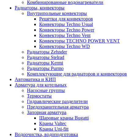
Комбинированные водонагреватели
Радиаторы, конвекторы
Внутрипольные конвекторы
Решетки для конвекторов
Конвекторы Techno Usual
Конвекторы Techno Power
Конвекторы Techno Vent
Конвекторы TECHNO POWER VENT
Конвекторы Techno WD
Радиаторы Zehnder
Радиаторы Stelrad
Радиаторы Kermi
Радиаторы Purmo
Комплектующие для радиаторов и конвекторов
Автоматика и КИП
Арматура для котельных
Насосные группы
Термостаты
Гидравлические разделители
Предохранительная арматура
Запорная арматура
Шаровые краны Bugatti
Краны Valtec
Краны Uni-fitt
Водоочистка, водоподготовка