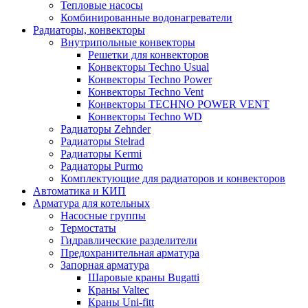
Тепловые насосы
Комбинированные водонагреватели
Радиаторы, конвекторы
Внутрипольные конвекторы
Решетки для конвекторов
Конвекторы Techno Usual
Конвекторы Techno Power
Конвекторы Techno Vent
Конвекторы TECHNO POWER VENT
Конвекторы Techno WD
Радиаторы Zehnder
Радиаторы Stelrad
Радиаторы Kermi
Радиаторы Purmo
Комплектующие для радиаторов и конвекторов
Автоматика и КИП
Арматура для котельных
Насосные группы
Термостаты
Гидравлические разделители
Предохранительная арматура
Запорная арматура
Шаровые краны Bugatti
Краны Valtec
Краны Uni-fitt