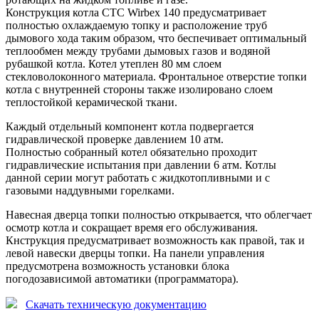
Конструкция котла
CTC Wirbex 140
предусматривает
полностью охлаждаемую топку и расположение труб
дымового хода таким образом, что беспечивает оптимальный
теплообмен между трубами дымовых газов и водяной
рубашкой котла. Котел утеплен 80 мм слоем
стекловолоконного материала. Фронтальное отверстие топки
котла с внутренней стороны также изолировано слоем
теплостойкой керамической ткани.
Каждый отдельный компонент котла подвергается
гидравлической проверке давлением 10 атм.
Полностью собранный котел обязательно проходит
гидравлические испытания при давлении 6 атм. Котлы
данной серии могут работать с жидкотопливными и с
газовыми наддувными горелками.
Навесная дверца топки полностью открывается, что облегчает
осмотр котла и сокращает время его обслуживания.
Кнструкция предусматривает возможность как правой, так и
левой навески дверцы топки. На панели управления
предусмотрена возможность установки блока
погодозависимой автоматики (программатора).
Скачать техническую документацию