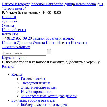
Санкт-Петербург, посёлок Парголово, улица Ломоносова, д. 1
"Строй центр"
Работаем без выходных, 10:00-19:00
Новости
Доставка
Оплата
Наши объекты
Контакты
+7 (812)
957-09-20
Закажи обратный звонок
Новости
Доставка
Оплата
Наши объекты
Контакты
Личный кабинет
Корзина пуста
Выберите товар в каталоге и нажмите "Добавить в корзину"
Каталог
Котлы
Газовые котлы
Твердотопливные
Электрические котлы
Комбинированные
Универсальные котлы (газ,дизель)
Бойлеры, водонагреватели
Бойлеры косвенного нагрева