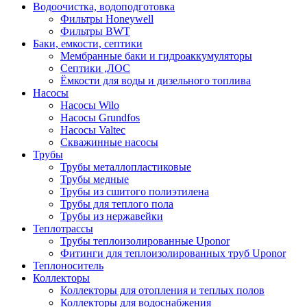
Водоочистка, водоподготовка
Фильтры Honeywell
Фильтры BWT
Баки, емкости, септики
Мембранные баки и гидроаккумуляторы
Септики ,ЛОС
Ёмкости для воды и дизельного топлива
Насосы
Насосы Wilo
Насосы Grundfos
Насосы Valtec
Скважинные насосы
Трубы
Трубы металлопластиковые
Трубы медные
Трубы из сшитого полиэтилена
Трубы для теплого пола
Трубы из нержавейки
Теплотрассы
Трубы теплоизолированные Uponor
Фитинги для теплоизолированных труб Uponor
Теплоноситель
Коллекторы
Коллекторы для отопления и теплых полов
Коллекторы для водоснабжения