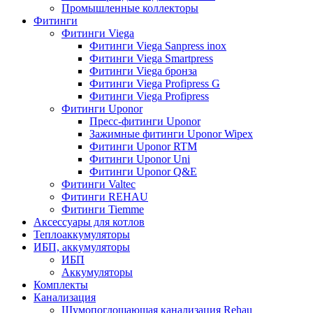
Промышленные коллекторы
Фитинги
Фитинги Viega
Фитинги Viega Sanpress inox
Фитинги Viega Smartpress
Фитинги Viega бронза
Фитинги Viega Profipress G
Фитинги Viega Profipress
Фитинги Uponor
Пресс-фитинги Uponor
Зажимные фитинги Uponor Wipex
Фитинги Uponor RTM
Фитинги Uponor Uni
Фитинги Uponor Q&E
Фитинги Valtec
Фитинги REHAU
Фитинги Tiemme
Аксессуары для котлов
Теплоаккумуляторы
ИБП, аккумуляторы
ИБП
Аккумуляторы
Комплекты
Канализация
Шумопоглощающая канализация Rehau