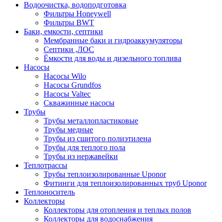
Водоочистка, водоподготовка
Фильтры Honeywell
Фильтры BWT
Баки, емкости, септики
Мембранные баки и гидроаккумуляторы
Септики ,ЛОС
Ёмкости для воды и дизельного топлива
Насосы
Насосы Wilo
Насосы Grundfos
Насосы Valtec
Скважинные насосы
Трубы
Трубы металлопластиковые
Трубы медные
Трубы из сшитого полиэтилена
Трубы для теплого пола
Трубы из нержавейки
Теплотрассы
Трубы теплоизолированные Uponor
Фитинги для теплоизолированных труб Uponor
Теплоноситель
Коллекторы
Коллекторы для отопления и теплых полов
Коллекторы для водоснабжения