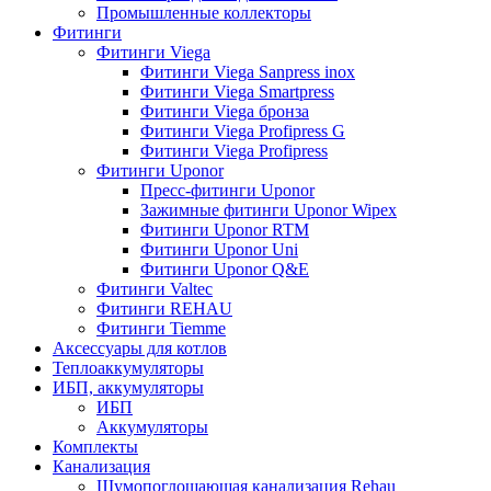
Промышленные коллекторы
Фитинги
Фитинги Viega
Фитинги Viega Sanpress inox
Фитинги Viega Smartpress
Фитинги Viega бронза
Фитинги Viega Profipress G
Фитинги Viega Profipress
Фитинги Uponor
Пресс-фитинги Uponor
Зажимные фитинги Uponor Wipex
Фитинги Uponor RTM
Фитинги Uponor Uni
Фитинги Uponor Q&E
Фитинги Valtec
Фитинги REHAU
Фитинги Tiemme
Аксессуары для котлов
Теплоаккумуляторы
ИБП, аккумуляторы
ИБП
Аккумуляторы
Комплекты
Канализация
Шумопоглощающая канализация Rehau