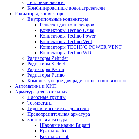
Тепловые насосы
Комбинированные водонагреватели
Радиаторы, конвекторы
Внутрипольные конвекторы
Решетки для конвекторов
Конвекторы Techno Usual
Конвекторы Techno Power
Конвекторы Techno Vent
Конвекторы TECHNO POWER VENT
Конвекторы Techno WD
Радиаторы Zehnder
Радиаторы Stelrad
Радиаторы Kermi
Радиаторы Purmo
Комплектующие для радиаторов и конвекторов
Автоматика и КИП
Арматура для котельных
Насосные группы
Термостаты
Гидравлические разделители
Предохранительная арматура
Запорная арматура
Шаровые краны Bugatti
Краны Valtec
Краны Uni-fitt