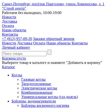
Санкт-Петербург, посёлок Парголово, улица Ломоносова, д. 1
"Строй центр"
Работаем без выходных, 10:00-19:00
Новости
Доставка
Оплата
Наши объекты
Контакты
+7 (812)
957-09-20
Закажи обратный звонок
Новости
Доставка
Оплата
Наши объекты
Контакты
Личный кабинет
Корзина пуста
Выберите товар в каталоге и нажмите "Добавить в корзину"
Каталог
Котлы
Газовые котлы
Твердотопливные
Электрические котлы
Комбинированные
Универсальные котлы (газ,дизель)
Бойлеры, водонагреватели
Бойлеры косвенного нагрева