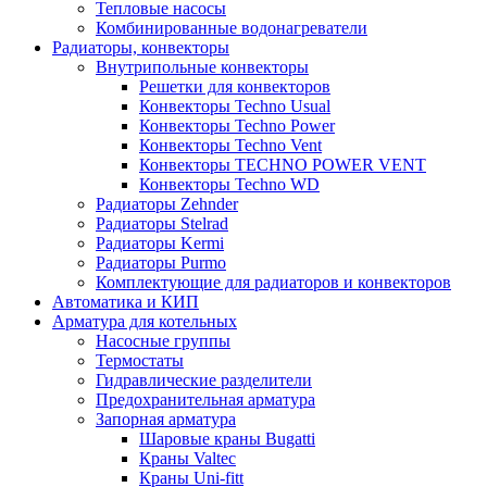
Тепловые насосы
Комбинированные водонагреватели
Радиаторы, конвекторы
Внутрипольные конвекторы
Решетки для конвекторов
Конвекторы Techno Usual
Конвекторы Techno Power
Конвекторы Techno Vent
Конвекторы TECHNO POWER VENT
Конвекторы Techno WD
Радиаторы Zehnder
Радиаторы Stelrad
Радиаторы Kermi
Радиаторы Purmo
Комплектующие для радиаторов и конвекторов
Автоматика и КИП
Арматура для котельных
Насосные группы
Термостаты
Гидравлические разделители
Предохранительная арматура
Запорная арматура
Шаровые краны Bugatti
Краны Valtec
Краны Uni-fitt