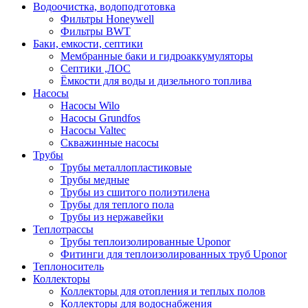
Водоочистка, водоподготовка
Фильтры Honeywell
Фильтры BWT
Баки, емкости, септики
Мембранные баки и гидроаккумуляторы
Септики ,ЛОС
Ёмкости для воды и дизельного топлива
Насосы
Насосы Wilo
Насосы Grundfos
Насосы Valtec
Скважинные насосы
Трубы
Трубы металлопластиковые
Трубы медные
Трубы из сшитого полиэтилена
Трубы для теплого пола
Трубы из нержавейки
Теплотрассы
Трубы теплоизолированные Uponor
Фитинги для теплоизолированных труб Uponor
Теплоноситель
Коллекторы
Коллекторы для отопления и теплых полов
Коллекторы для водоснабжения