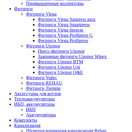
Промышленные коллекторы
Фитинги
Фитинги Viega
Фитинги Viega Sanpress inox
Фитинги Viega Smartpress
Фитинги Viega бронза
Фитинги Viega Profipress G
Фитинги Viega Profipress
Фитинги Uponor
Пресс-фитинги Uponor
Зажимные фитинги Uponor Wipex
Фитинги Uponor RTM
Фитинги Uponor Uni
Фитинги Uponor Q&E
Фитинги Valtec
Фитинги REHAU
Фитинги Tiemme
Аксессуары для котлов
Теплоаккумуляторы
ИБП, аккумуляторы
ИБП
Аккумуляторы
Комплекты
Канализация
Шумопоглощающая канализация Rehau