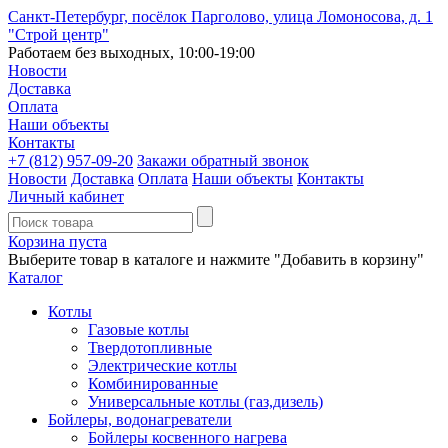
Санкт-Петербург, посёлок Парголово, улица Ломоносова, д. 1
"Строй центр"
Работаем без выходных, 10:00-19:00
Новости
Доставка
Оплата
Наши объекты
Контакты
+7 (812)
957-09-20
Закажи обратный звонок
Новости
Доставка
Оплата
Наши объекты
Контакты
Личный кабинет
Корзина пуста
Выберите товар в каталоге и нажмите "Добавить в корзину"
Каталог
Котлы
Газовые котлы
Твердотопливные
Электрические котлы
Комбинированные
Универсальные котлы (газ,дизель)
Бойлеры, водонагреватели
Бойлеры косвенного нагрева