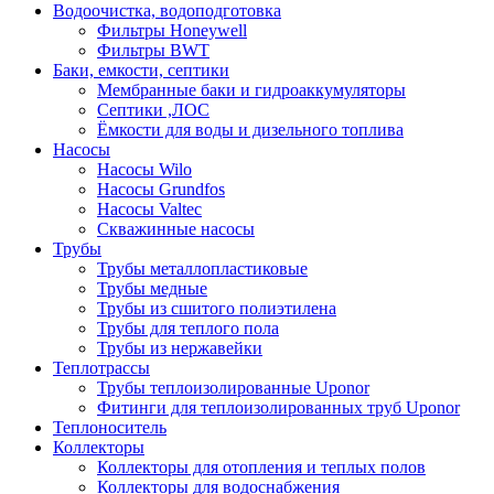
Водоочистка, водоподготовка
Фильтры Honeywell
Фильтры BWT
Баки, емкости, септики
Мембранные баки и гидроаккумуляторы
Септики ,ЛОС
Ёмкости для воды и дизельного топлива
Насосы
Насосы Wilo
Насосы Grundfos
Насосы Valtec
Скважинные насосы
Трубы
Трубы металлопластиковые
Трубы медные
Трубы из сшитого полиэтилена
Трубы для теплого пола
Трубы из нержавейки
Теплотрассы
Трубы теплоизолированные Uponor
Фитинги для теплоизолированных труб Uponor
Теплоноситель
Коллекторы
Коллекторы для отопления и теплых полов
Коллекторы для водоснабжения