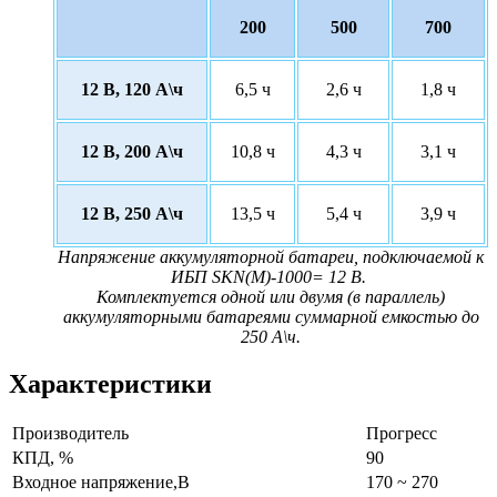
200
500
700
12 В, 120 А\ч
6,5 ч
2,6 ч
1,8 ч
12 В, 200 А\ч
10,8 ч
4,3 ч
3,1 ч
12 В, 250 А\ч
13,5 ч
5,4 ч
3,9 ч
Напряжение аккумуляторной батареи, подключаемой к
ИБП SKN(M)-1000= 12 В.
Комплектуется одной или двумя (в параллель)
аккумуляторными батареями суммарной емкостью до
250 А\ч.
Характеристики
Производитель
Прогресс
КПД, %
90
Входное напряжение,В
170 ~ 270