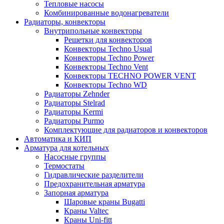
Тепловые насосы
Комбинированные водонагреватели
Радиаторы, конвекторы
Внутрипольные конвекторы
Решетки для конвекторов
Конвекторы Techno Usual
Конвекторы Techno Power
Конвекторы Techno Vent
Конвекторы TECHNO POWER VENT
Конвекторы Techno WD
Радиаторы Zehnder
Радиаторы Stelrad
Радиаторы Kermi
Радиаторы Purmo
Комплектующие для радиаторов и конвекторов
Автоматика и КИП
Арматура для котельных
Насосные группы
Термостаты
Гидравлические разделители
Предохранительная арматура
Запорная арматура
Шаровые краны Bugatti
Краны Valtec
Краны Uni-fitt