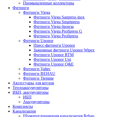
Промышленные коллекторы
Фитинги
Фитинги Viega
Фитинги Viega Sanpress inox
Фитинги Viega Smartpress
Фитинги Viega бронза
Фитинги Viega Profipress G
Фитинги Viega Profipress
Фитинги Uponor
Пресс-фитинги Uponor
Зажимные фитинги Uponor Wipex
Фитинги Uponor RTM
Фитинги Uponor Uni
Фитинги Uponor Q&E
Фитинги Valtec
Фитинги REHAU
Фитинги Tiemme
Аксессуары для котлов
Теплоаккумуляторы
ИБП, аккумуляторы
ИБП
Аккумуляторы
Комплекты
Канализация
Шумопоглощающая канализация Rehau