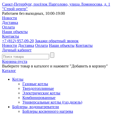
Санкт-Петербург, посёлок Парголово, улица Ломоносова, д. 1
"Строй центр"
Работаем без выходных, 10:00-19:00
Новости
Доставка
Оплата
Наши объекты
Контакты
+7 (812)
957-09-20
Закажи обратный звонок
Новости
Доставка
Оплата
Наши объекты
Контакты
Личный кабинет
Корзина пуста
Выберите товар в каталоге и нажмите "Добавить в корзину"
Каталог
Котлы
Газовые котлы
Твердотопливные
Электрические котлы
Комбинированные
Универсальные котлы (газ,дизель)
Бойлеры, водонагреватели
Бойлеры косвенного нагрева