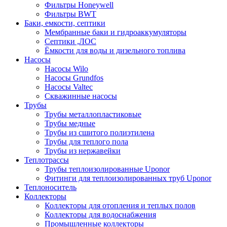
Фильтры Honeywell
Фильтры BWT
Баки, емкости, септики
Мембранные баки и гидроаккумуляторы
Септики ,ЛОС
Ёмкости для воды и дизельного топлива
Насосы
Насосы Wilo
Насосы Grundfos
Насосы Valtec
Скважинные насосы
Трубы
Трубы металлопластиковые
Трубы медные
Трубы из сшитого полиэтилена
Трубы для теплого пола
Трубы из нержавейки
Теплотрассы
Трубы теплоизолированные Uponor
Фитинги для теплоизолированных труб Uponor
Теплоноситель
Коллекторы
Коллекторы для отопления и теплых полов
Коллекторы для водоснабжения
Промышленные коллекторы