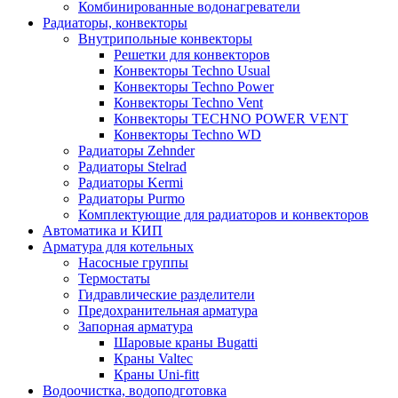
Комбинированные водонагреватели
Радиаторы, конвекторы
Внутрипольные конвекторы
Решетки для конвекторов
Конвекторы Techno Usual
Конвекторы Techno Power
Конвекторы Techno Vent
Конвекторы TECHNO POWER VENT
Конвекторы Techno WD
Радиаторы Zehnder
Радиаторы Stelrad
Радиаторы Kermi
Радиаторы Purmo
Комплектующие для радиаторов и конвекторов
Автоматика и КИП
Арматура для котельных
Насосные группы
Термостаты
Гидравлические разделители
Предохранительная арматура
Запорная арматура
Шаровые краны Bugatti
Краны Valtec
Краны Uni-fitt
Водоочистка, водоподготовка