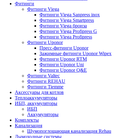
Фитинги
Фитинги Viega
Фитинги Viega Sanpress inox
Фитинги Viega Smartpress
Фитинги Viega бронза
Фитинги Viega Profipress G
Фитинги Viega Profipress
Фитинги Uponor
Пресс-фитинги Uponor
Зажимные фитинги Uponor Wipex
Фитинги Uponor RTM
Фитинги Uponor Uni
Фитинги Uponor Q&E
Фитинги Valtec
Фитинги REHAU
Фитинги Tiemme
Аксессуары для котлов
Теплоаккумуляторы
ИБП, аккумуляторы
ИБП
Аккумуляторы
Комплекты
Канализация
Шумопоглощающая канализация Rehau
Дымоходные системы