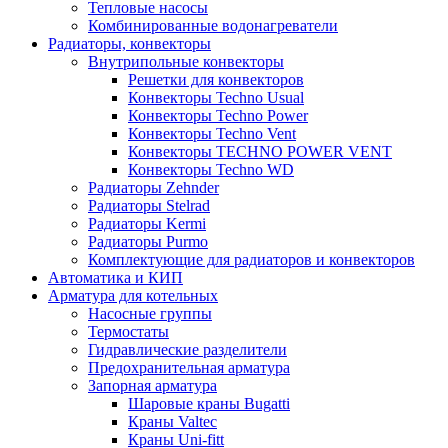
Тепловые насосы
Комбинированные водонагреватели
Радиаторы, конвекторы
Внутрипольные конвекторы
Решетки для конвекторов
Конвекторы Techno Usual
Конвекторы Techno Power
Конвекторы Techno Vent
Конвекторы TECHNO POWER VENT
Конвекторы Techno WD
Радиаторы Zehnder
Радиаторы Stelrad
Радиаторы Kermi
Радиаторы Purmo
Комплектующие для радиаторов и конвекторов
Автоматика и КИП
Арматура для котельных
Насосные группы
Термостаты
Гидравлические разделители
Предохранительная арматура
Запорная арматура
Шаровые краны Bugatti
Краны Valtec
Краны Uni-fitt