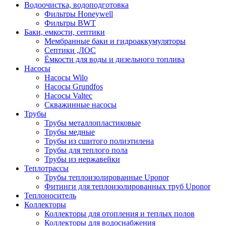
Водоочистка, водоподготовка
Фильтры Honeywell
Фильтры BWT
Баки, емкости, септики
Мембранные баки и гидроаккумуляторы
Септики ,ЛОС
Ёмкости для воды и дизельного топлива
Насосы
Насосы Wilo
Насосы Grundfos
Насосы Valtec
Скважинные насосы
Трубы
Трубы металлопластиковые
Трубы медные
Трубы из сшитого полиэтилена
Трубы для теплого пола
Трубы из нержавейки
Теплотрассы
Трубы теплоизолированные Uponor
Фитинги для теплоизолированных труб Uponor
Теплоноситель
Коллекторы
Коллекторы для отопления и теплых полов
Коллекторы для водоснабжения