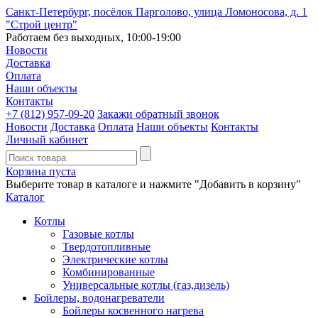
Санкт-Петербург, посёлок Парголово, улица Ломоносова, д. 1
"Строй центр"
Работаем без выходных, 10:00-19:00
Новости
Доставка
Оплата
Наши объекты
Контакты
+7 (812)
957-09-20
Закажи обратный звонок
Новости
Доставка
Оплата
Наши объекты
Контакты
Личный кабинет
Корзина пуста
Выберите товар в каталоге и нажмите "Добавить в корзину"
Каталог
Котлы
Газовые котлы
Твердотопливные
Электрические котлы
Комбинированные
Универсальные котлы (газ,дизель)
Бойлеры, водонагреватели
Бойлеры косвенного нагрева