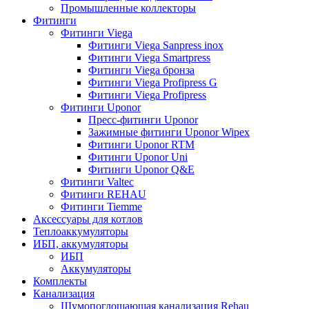
Промышленные коллекторы
Фитинги
Фитинги Viega
Фитинги Viega Sanpress inox
Фитинги Viega Smartpress
Фитинги Viega бронза
Фитинги Viega Profipress G
Фитинги Viega Profipress
Фитинги Uponor
Пресс-фитинги Uponor
Зажимные фитинги Uponor Wipex
Фитинги Uponor RTM
Фитинги Uponor Uni
Фитинги Uponor Q&E
Фитинги Valtec
Фитинги REHAU
Фитинги Tiemme
Аксессуары для котлов
Теплоаккумуляторы
ИБП, аккумуляторы
ИБП
Аккумуляторы
Комплекты
Канализация
Шумопоглощающая канализация Rehau