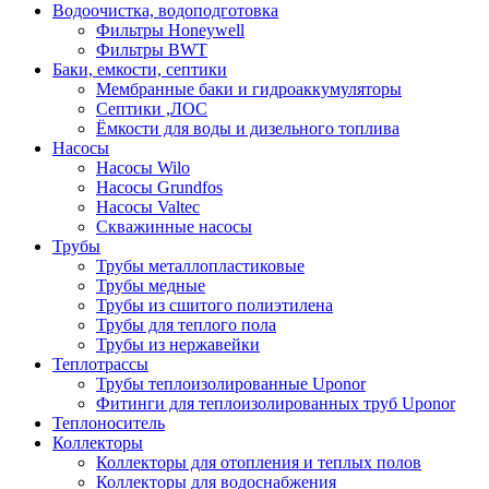
Водоочистка, водоподготовка
Фильтры Honeywell
Фильтры BWT
Баки, емкости, септики
Мембранные баки и гидроаккумуляторы
Септики ,ЛОС
Ёмкости для воды и дизельного топлива
Насосы
Насосы Wilo
Насосы Grundfos
Насосы Valtec
Скважинные насосы
Трубы
Трубы металлопластиковые
Трубы медные
Трубы из сшитого полиэтилена
Трубы для теплого пола
Трубы из нержавейки
Теплотрассы
Трубы теплоизолированные Uponor
Фитинги для теплоизолированных труб Uponor
Теплоноситель
Коллекторы
Коллекторы для отопления и теплых полов
Коллекторы для водоснабжения