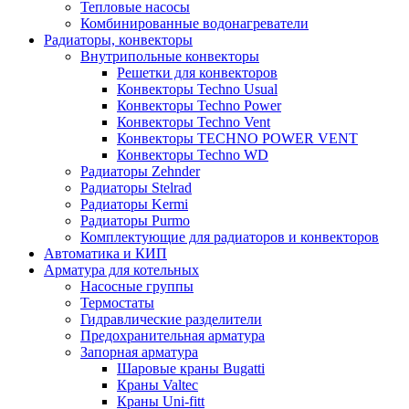
Тепловые насосы
Комбинированные водонагреватели
Радиаторы, конвекторы
Внутрипольные конвекторы
Решетки для конвекторов
Конвекторы Techno Usual
Конвекторы Techno Power
Конвекторы Techno Vent
Конвекторы TECHNO POWER VENT
Конвекторы Techno WD
Радиаторы Zehnder
Радиаторы Stelrad
Радиаторы Kermi
Радиаторы Purmo
Комплектующие для радиаторов и конвекторов
Автоматика и КИП
Арматура для котельных
Насосные группы
Термостаты
Гидравлические разделители
Предохранительная арматура
Запорная арматура
Шаровые краны Bugatti
Краны Valtec
Краны Uni-fitt