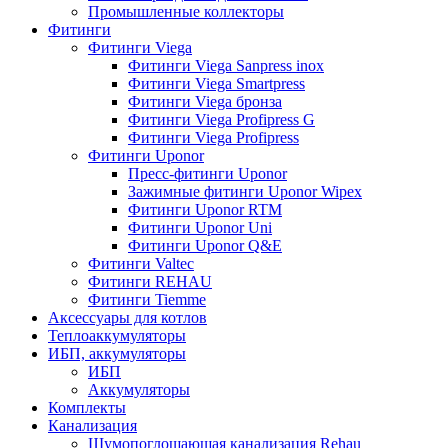
Промышленные коллекторы
Фитинги
Фитинги Viega
Фитинги Viega Sanpress inox
Фитинги Viega Smartpress
Фитинги Viega бронза
Фитинги Viega Profipress G
Фитинги Viega Profipress
Фитинги Uponor
Пресс-фитинги Uponor
Зажимные фитинги Uponor Wipex
Фитинги Uponor RTM
Фитинги Uponor Uni
Фитинги Uponor Q&E
Фитинги Valtec
Фитинги REHAU
Фитинги Tiemme
Аксессуары для котлов
Теплоаккумуляторы
ИБП, аккумуляторы
ИБП
Аккумуляторы
Комплекты
Канализация
Шумопоглощающая канализация Rehau