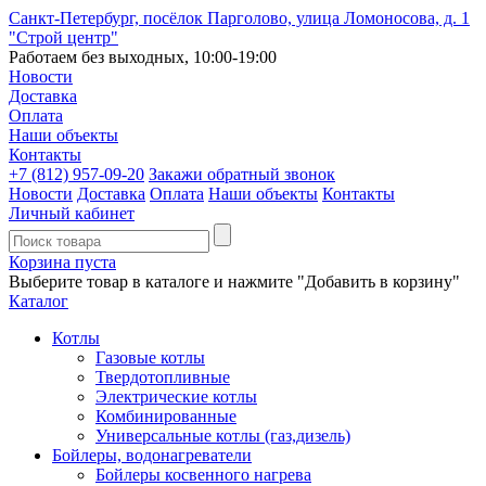
Санкт-Петербург, посёлок Парголово, улица Ломоносова, д. 1
"Строй центр"
Работаем без выходных, 10:00-19:00
Новости
Доставка
Оплата
Наши объекты
Контакты
+7 (812)
957-09-20
Закажи обратный звонок
Новости
Доставка
Оплата
Наши объекты
Контакты
Личный кабинет
Корзина пуста
Выберите товар в каталоге и нажмите "Добавить в корзину"
Каталог
Котлы
Газовые котлы
Твердотопливные
Электрические котлы
Комбинированные
Универсальные котлы (газ,дизель)
Бойлеры, водонагреватели
Бойлеры косвенного нагрева