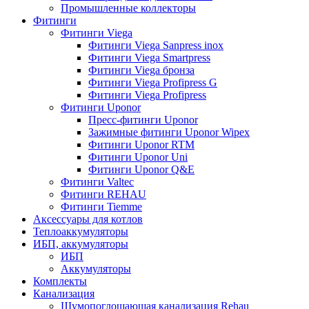
Промышленные коллекторы
Фитинги
Фитинги Viega
Фитинги Viega Sanpress inox
Фитинги Viega Smartpress
Фитинги Viega бронза
Фитинги Viega Profipress G
Фитинги Viega Profipress
Фитинги Uponor
Пресс-фитинги Uponor
Зажимные фитинги Uponor Wipex
Фитинги Uponor RTM
Фитинги Uponor Uni
Фитинги Uponor Q&E
Фитинги Valtec
Фитинги REHAU
Фитинги Tiemme
Аксессуары для котлов
Теплоаккумуляторы
ИБП, аккумуляторы
ИБП
Аккумуляторы
Комплекты
Канализация
Шумопоглощающая канализация Rehau