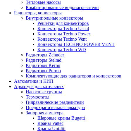
Тепловые насосы
Комбинированные водонагреватели
Радиаторы, конвекторы
Внутрипольные конвекторы
Решетки для конвекторов
Конвекторы Techno Usual
Конвекторы Techno Power
Конвекторы Techno Vent
Конвекторы TECHNO POWER VENT
Конвекторы Techno WD
Радиаторы Zehnder
Радиаторы Stelrad
Радиаторы Kermi
Радиаторы Purmo
Комплектующие для радиаторов и конвекторов
Автоматика и КИП
Арматура для котельных
Насосные группы
Термостаты
Гидравлические разделители
Предохранительная арматура
Запорная арматура
Шаровые краны Bugatti
Краны Valtec
Краны Uni-fitt