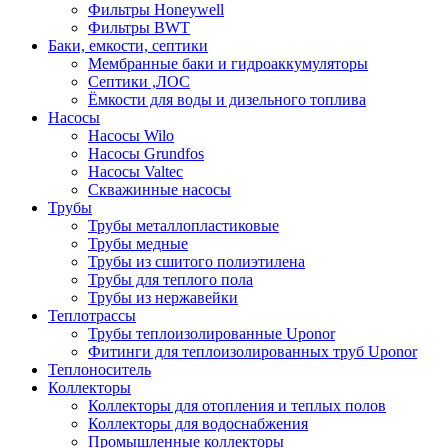
Фильтры Honeywell
Фильтры BWT
Баки, емкости, септики
Мембранные баки и гидроаккумуляторы
Септики ,ЛОС
Ёмкости для воды и дизельного топлива
Насосы
Насосы Wilo
Насосы Grundfos
Насосы Valtec
Скважинные насосы
Трубы
Трубы металлопластиковые
Трубы медные
Трубы из сшитого полиэтилена
Трубы для теплого пола
Трубы из нержавейки
Теплотрассы
Трубы теплоизолированные Uponor
Фитинги для теплоизолированных труб Uponor
Теплоноситель
Коллекторы
Коллекторы для отопления и теплых полов
Коллекторы для водоснабжения
Промышленные коллекторы