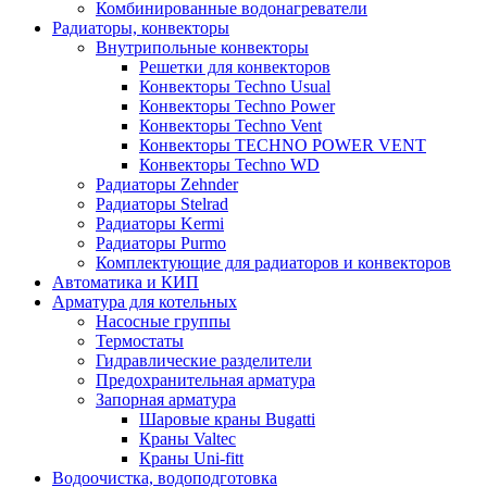
Комбинированные водонагреватели
Радиаторы, конвекторы
Внутрипольные конвекторы
Решетки для конвекторов
Конвекторы Techno Usual
Конвекторы Techno Power
Конвекторы Techno Vent
Конвекторы TECHNO POWER VENT
Конвекторы Techno WD
Радиаторы Zehnder
Радиаторы Stelrad
Радиаторы Kermi
Радиаторы Purmo
Комплектующие для радиаторов и конвекторов
Автоматика и КИП
Арматура для котельных
Насосные группы
Термостаты
Гидравлические разделители
Предохранительная арматура
Запорная арматура
Шаровые краны Bugatti
Краны Valtec
Краны Uni-fitt
Водоочистка, водоподготовка