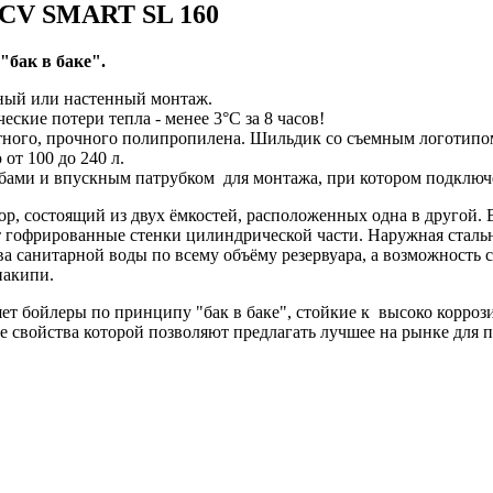
ACV SMART SL 160
"бак в баке".
ный или настенный монтаж.
ские потери тепла - менее 3°C за 8 часов!
тного, прочного полипропилена. Шильдик со съемным логотипом
от 100 до 240 л.
обами и впускным патрубком для монтажа, при котором подклю
ор, состоящий из двух ёмкостей, расположенных одна в другой.
т гофрированные стенки цилиндрической части. Наружная сталь
а санитарной воды по всему объёму резервуара, а возможность 
накипи.
т бойлеры по принципу "бак в баке", стойкие к высоко коррози
 свойства которой позволяют предлагать лучшее на рынке для п