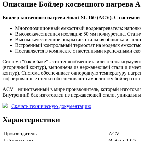
Описание Бойлер косвенного нагрева 
Бойлер косвенного нагрева Smart SL 160 (ACV). С системой 
Многопозиционный емкостный водонагреватель: наполь
Высококачественная изоляция: 50 мм полиуретана. Статиче
Высококачественное покрытие: стильная обшивка из пло
Встроенный контрольный термостат на моделях емкостью 
Поставляется в комплекте с настенными крепежными ск
Система "бак в баке" - это теплообменник или теплоаккумулят
(вторичный контур), выполнена из нержавеющей стали и имее
контур). Система обеспечивает однородную температуру нагрев
гофрированные стенки обеспечивают самоочистку бойлера от 
ACV - единственный в мире производитель, который изготовляе
Внутренний бак изготовлен из нержавеющей стали, уникальные
Скачать техническую документацию
Характеристики
Производитель
ACV
Габариты, мм
Ø 565 x 1225