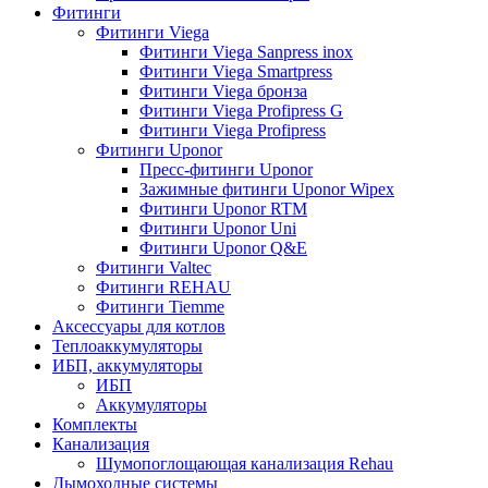
Фитинги
Фитинги Viega
Фитинги Viega Sanpress inox
Фитинги Viega Smartpress
Фитинги Viega бронза
Фитинги Viega Profipress G
Фитинги Viega Profipress
Фитинги Uponor
Пресс-фитинги Uponor
Зажимные фитинги Uponor Wipex
Фитинги Uponor RTM
Фитинги Uponor Uni
Фитинги Uponor Q&E
Фитинги Valtec
Фитинги REHAU
Фитинги Tiemme
Аксессуары для котлов
Теплоаккумуляторы
ИБП, аккумуляторы
ИБП
Аккумуляторы
Комплекты
Канализация
Шумопоглощающая канализация Rehau
Дымоходные системы